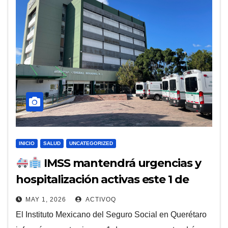
INICIO
SALUD
UNCATEGORIZED
IMSS mantendrá urgencias y
hospitalización activas este 1 de
mayo en Querétaro
MAY 1, 2026
ACTIVOQ
El Instituto Mexicano del Seguro Social en Querétaro