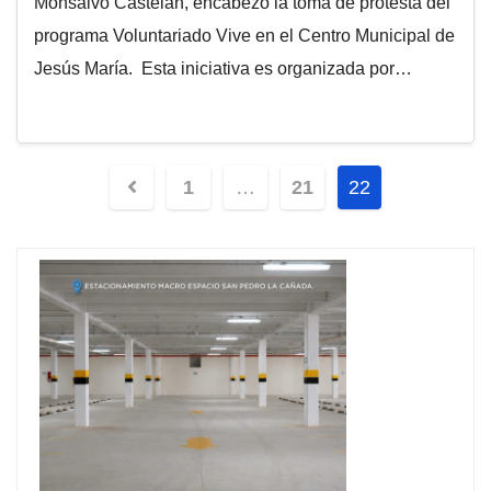
Monsalvo Castelán, encabezó la toma de protesta del
programa Voluntariado Vive en el Centro Municipal de
Jesús María. Esta iniciativa es organizada por…
Navegación
1
…
21
22
de
entradas