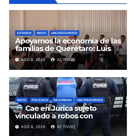
ESTADOS
INICIO
UNCATEGORIZED
Apoyamos la economía de las
familias de Querétaro: Luis
Nava
AGO 8, 2026
ACTIVOQ
INICIO
POLICIACA
SEGURIDAD
UNCATEGORIZED
Cae en Jurica sujeto
vinculado a robos con
violencia en negocios de
AGO 8, 2026
ACTIVOQ
Querétaro y Guanajuato