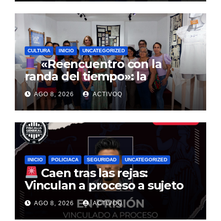
CULTURA
INICIO
UNCATEGORIZED
«Reencuentro con la
randa del tiempo»: la
tradición textil que entrelaza
AGO 8, 2026
ACTIVOQ
la historia de la Sierra Gorda
INICIO
POLICIACA
SEGURIDAD
UNCATEGORIZED
Caen tras las rejas:
Vinculan a proceso a sujeto
por multimillonario atraco en
AGO 8, 2026
ACTIVOQ
Santa Rosa Jáuregui