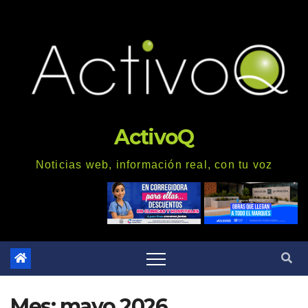
Saltar
al
contenido
ActivoQ
Noticias web, información real, con tu voz
Mes: mayo 2026