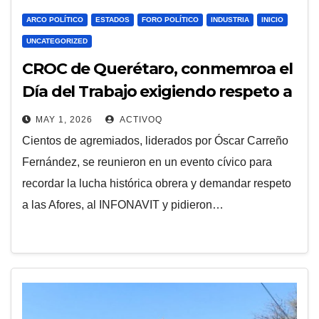
ARCO POLÍTICO
ESTADOS
FORO POLÍTICO
INDUSTRIA
INICIO
UNCATEGORIZED
CROC de Querétaro, conmemroa el
Día del Trabajo exigiendo respeto a
Afores, vivienda y aguinaldo
MAY 1, 2026
ACTIVOQ
Cientos de agremiados, liderados por Óscar Carreño
Fernández, se reunieron en un evento cívico para
recordar la lucha histórica obrera y demandar respeto
a las Afores, al INFONAVIT y pidieron…