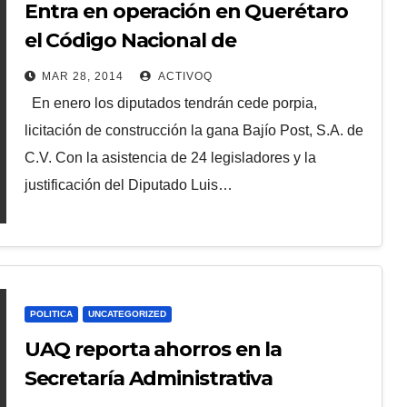
Entra en operación en Querétaro
el Código Nacional de
Procedimientos Penales, abrogan
MAR 28, 2014
ACTIVOQ
código de procedimientos penales
En enero los diputados tendrán cede porpia,
para el estado de Querétaro.
licitación de construcción la gana Bajío Post, S.A. de
C.V. Con la asistencia de 24 legisladores y la
justificación del Diputado Luis…
POLITICA
UNCATEGORIZED
UAQ reporta ahorros en la
Secretaría Administrativa