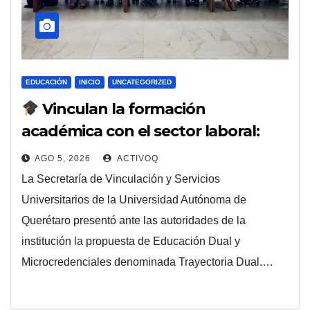
EDUCACIÓN
INICIO
UNCATEGORIZED
Vinculan la formación
académica con el sector laboral:
UAQ alista proyecto de educación
AGO 5, 2026
ACTIVOQ
dual
La Secretaría de Vinculación y Servicios
Universitarios de la Universidad Autónoma de
Querétaro presentó ante las autoridades de la
institución la propuesta de Educación Dual y
Microcredenciales denominada Trayectoria Dual.…