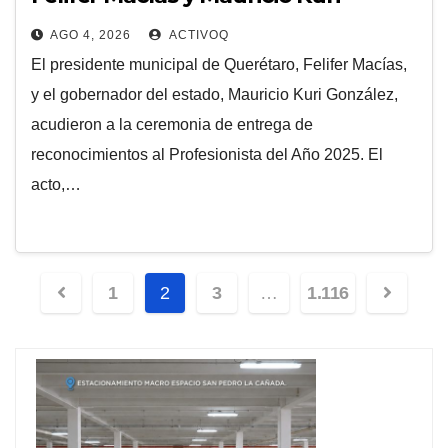
asisten a la entrega del
AGO 4, 2026
ACTIVOQ
Profesionista del Año 2025
El presidente municipal de Querétaro, Felifer Macías,
y el gobernador del estado, Mauricio Kuri González,
acudieron a la ceremonia de entrega de
reconocimientos al Profesionista del Año 2025. El
acto,…
Navegación
1
2
3
…
1.116
de
entradas