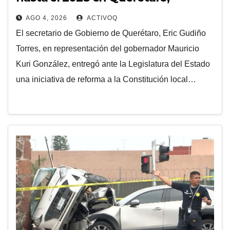
Presenta ejecutivo iniciativa para la
AGO 4, 2026
ACTIVOQ
reforma al Poder Judicial de
El secretario de Gobierno de Querétaro, Eric Gudiño
Querétaro
Torres, en representación del gobernador Mauricio
Kuri González, entregó ante la Legislatura del Estado
una iniciativa de reforma a la Constitución local…