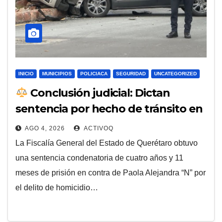
INICIO
MUNICIPIOS
POLICIACA
SEGURIDAD
UNCATEGORIZED
Conclusión judicial: Dictan
sentencia por hecho de tránsito en
Calzada de Los Arcos
AGO 4, 2026
ACTIVOQ
La Fiscalía General del Estado de Querétaro obtuvo
una sentencia condenatoria de cuatro años y 11
meses de prisión en contra de Paola Alejandra “N” por
el delito de homicidio…