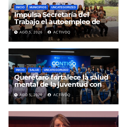
INICIO
MUNICIPIOS
UNCATEGORIZED
Impulsa Secretaría del
Trabajo el autoempleo de
mujeres en Huimilpan
AGO 5, 2026
ACTIVOQ
INICIO
SALUD
UNCATEGORIZED
Querétaro fortalece la salud
mental de la juventud con
alcance estatal e impacto
AGO 5, 2026
ACTIVOQ
internacional