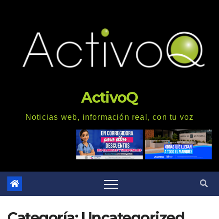
Saltar
al
contenido
ActivoQ
Noticias web, información real, con tu voz
Categoría: Uncategorized