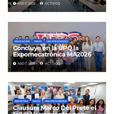
AGO 7, 2026
ACTIVOQ
EDUCACIÓN
INICIO
UNCATEGORIZED
Concluye en la UPQ la
Expomecatrónica MA2026
AGO 7, 2026
ACTIVOQ
INDUSTRIA
INICIO
UNCATEGORIZED
Clausura Marco Del Prete el