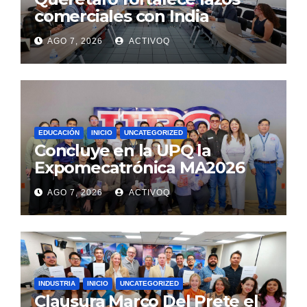
comerciales con India
AGO 7, 2026
ACTIVOQ
EDUCACIÓN
INICIO
UNCATEGORIZED
Concluye en la UPQ la
Expomecatrónica MA2026
AGO 7, 2026
ACTIVOQ
INDUSTRIA
INICIO
UNCATEGORIZED
Clausura Marco Del Prete el