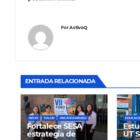
entradas
Por
ActivoQ
ENTRADA RELACIONADA
INICIO
SALUD
UNCATEGORIZED
EDUCACI
Fortalece SESA
Estu
estrategia de
UT S