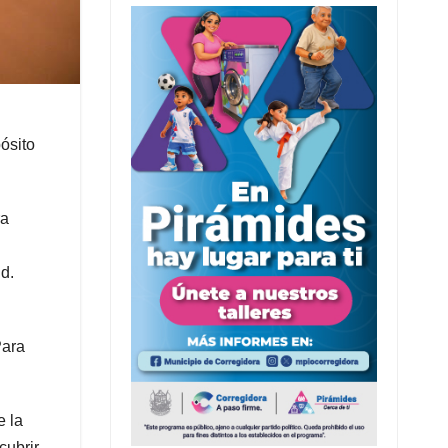
ósito
ra
d.
Para
e la
cubrir