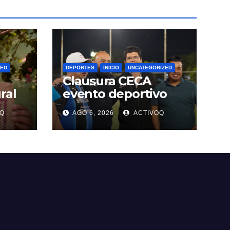
ZED
DEPORTES
INICIO
UNCATEGORIZED
Clausura CECA
ral
evento deportivo
enfocado en la
Q
AGO 6, 2026
ACTIVOQ
alpan
prevención y
tratamiento de
adicciones