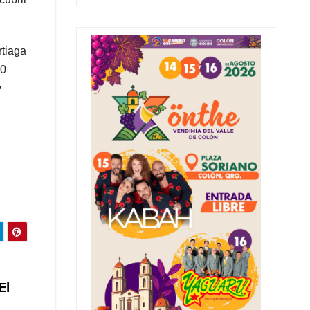
rtiaga
30
y
El