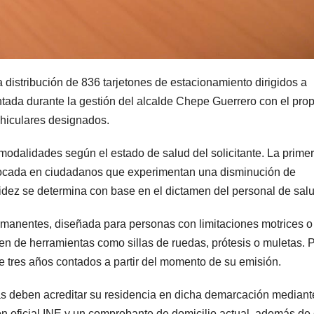
 distribución de 836 tarjetones de estacionamiento dirigidos a
da durante la gestión del alcalde Chepe Guerrero con el prop
ehiculares designados.
odalidades según el estado de salud del solicitante. La prime
focada en ciudadanos que experimentan una disminución de
lidez se determina con base en el dictamen del personal de salu
manentes, diseñada para personas con limitaciones motrices o
en de herramientas como sillas de ruedas, prótesis o muletas. 
e tres años contados a partir del momento de su emisión.
as deben acreditar su residencia en dicha demarcación mediant
ón oficial INE y un comprobante de domicilio actual, además de 