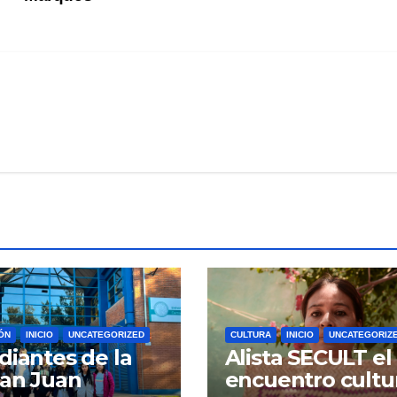
ÓN
INICIO
UNCATEGORIZED
CULTURA
INICIO
UNCATEGORIZ
diantes de la
Alista SECULT el
an Juan
encuentro cultu