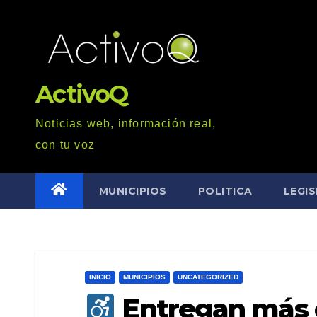
Saltar
al
contenido
ActivoQ
Noticias web, información real,
con tu voz
MUNICIPIOS
POLITICA
LEGI
INICIO
MUNICIPIOS
UNCATEGORIZED
Entregan más d