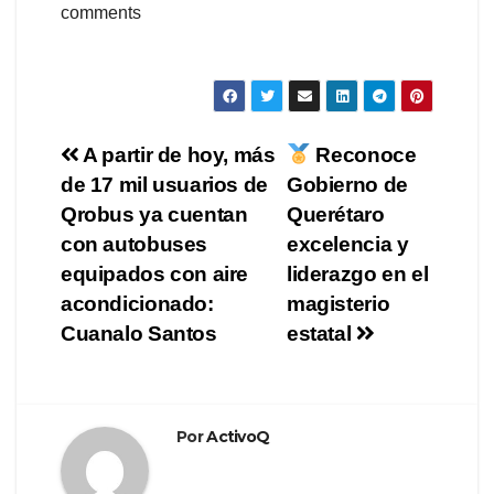
comments
Navegación
A partir de hoy, más
Reconoce
de 17 mil usuarios de
Gobierno de
de
Qrobus ya cuentan
Querétaro
entradas
con autobuses
excelencia y
equipados con aire
liderazgo en el
acondicionado:
magisterio
Cuanalo Santos
estatal
Por
ActivoQ