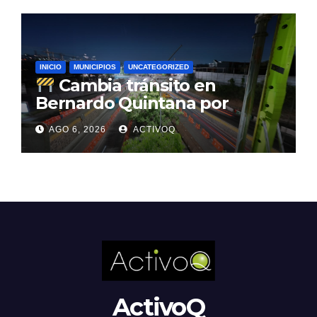
INICIO
MUNICIPIOS
UNCATEGORIZED
Cambia tránsito en
Bernardo Quintana por
avance de tren
AGO 6, 2026
ACTIVOQ
ActivoQ