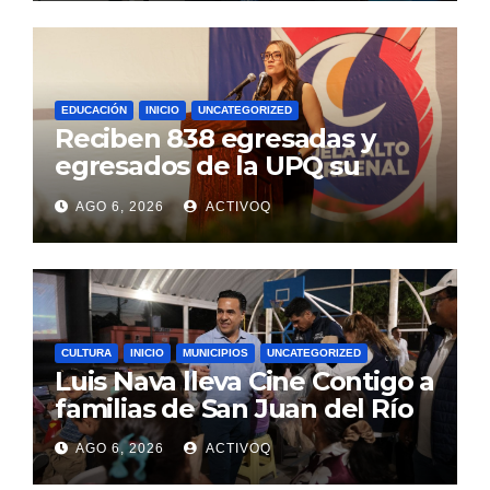
EDUCACIÓN
INICIO
UNCATEGORIZED
Reciben 838 egresadas y
egresados de la UPQ su
título profesional
AGO 6, 2026
ACTIVOQ
CULTURA
INICIO
MUNICIPIOS
UNCATEGORIZED
Luis Nava lleva Cine Contigo a
familias de San Juan del Río
AGO 6, 2026
ACTIVOQ