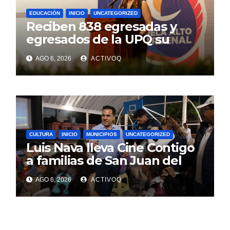
EDUCACIÓN
INICIO
UNCATEGORIZED
Reciben 838 egresadas y
egresados de la UPQ su
título profesional
AGO 6, 2026
ACTIVOQ
CULTURA
INICIO
MUNICIPIOS
UNCATEGORIZED
Luis Nava lleva Cine Contigo
a familias de San Juan del
Río
AGO 6, 2026
ACTIVOQ