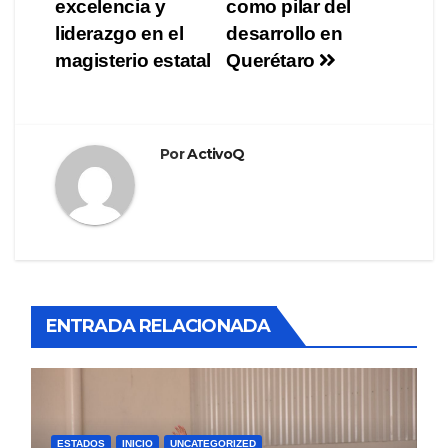
entradas
excelencia y
como pilar del
liderazgo en el
desarrollo en
magisterio estatal
Querétaro
Por
ActivoQ
ENTRADA RELACIONADA
ESTADOS
INICIO
UNCATEGORIZED