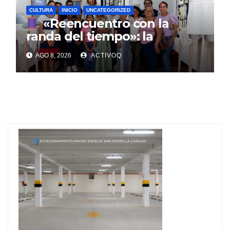
CULTURA
INICIO
UNCATEGORIZED
«Reencuentro con la
randa del tiempo»: la
tradición textil que entrelaza
AGO 8, 2026
ACTIVOQ
la historia de la Sierra Gorda