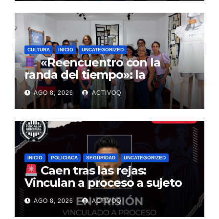
CULTURA
INICIO
UNCATEGORIZED
«Reencuentro con la
randa del tiempo»: la
tradición textil que entrelaza
AGO 8, 2026
ACTIVOQ
la historia de la Sierra Gorda
INICIO
POLICIACA
SEGURIDAD
UNCATEGORIZED
Caen tras las rejas:
Vinculan a proceso a sujeto
por multimillonario atraco en
AGO 8, 2026
ACTIVOQ
Santa Rosa Jáuregui