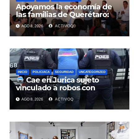
Apoyamos la economía de
las familias de Querétaro:
Luis Nava
AGO 8, 2026
ACTIVOQ
INICIO
POLICIACA
SEGURIDAD
UNCATEGORIZED
Cae en Jurica sujeto
vinculado a robos con
violencia en negocios de
AGO 8, 2026
ACTIVOQ
Querétaro y Guanajuato