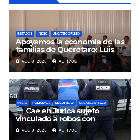
ESTADOS
INICIO
UNCATEGORIZED
Apoyamos la economía de las
familias de Querétaro: Luis
Nava
AGO 8, 2026
ACTIVOQ
INICIO
POLICIACA
SEGURIDAD
UNCATEGORIZED
Cae en Jurica sujeto
vinculado a robos con
violencia en negocios de
AGO 8, 2026
ACTIVOQ
Querétaro y Guanajuato