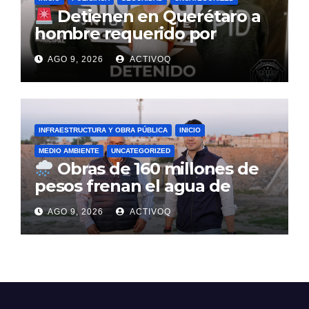
Detienen en Querétaro a
hombre requerido por
autoridades de la Ciudad de
AGO 9, 2026
ACTIVOQ
México
INFRAESTRUCTURA Y OBRA PÚBLICA
INICIO
MEDIO AMBIENTE
UNCATEGORIZED
Obras de 160 millones de
pesos frenan el agua de
lluvia en Querétaro
AGO 9, 2026
ACTIVOQ