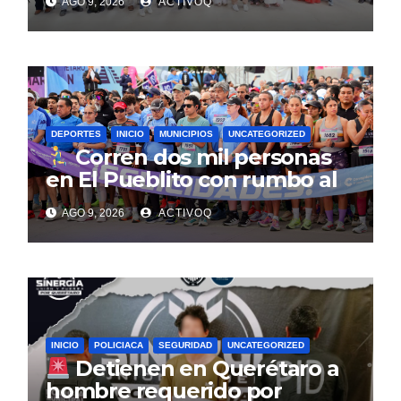
AGO 9, 2026
ACTIVOQ
DEPORTES
INICIO
MUNICIPIOS
UNCATEGORIZED
Corren dos mil personas
en El Pueblito con rumbo al
Querétaro Maratón 2026
AGO 9, 2026
ACTIVOQ
INICIO
POLICIACA
SEGURIDAD
UNCATEGORIZED
Detienen en Querétaro a
hombre requerido por