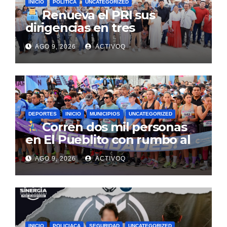
INICIO
POLITICA
UNCATEGORIZED
Renueva el PRI sus
dirigencias en tres
municipios de Querétaro
AGO 9, 2026
ACTIVOQ
DEPORTES
INICIO
MUNICIPIOS
UNCATEGORIZED
Corren dos mil personas
en El Pueblito con rumbo al
Querétaro Maratón 2026
AGO 9, 2026
ACTIVOQ
INICIO
POLICIACA
SEGURIDAD
UNCATEGORIZED