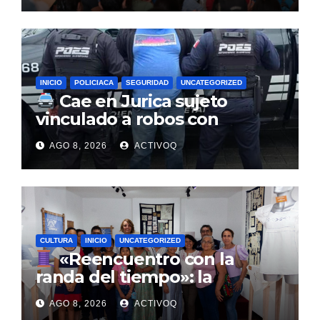
INICIO
POLICIACA
SEGURIDAD
UNCATEGORIZED
Cae en Jurica sujeto
vinculado a robos con
violencia en negocios de
AGO 8, 2026
ACTIVOQ
Querétaro y Guanajuato
CULTURA
INICIO
UNCATEGORIZED
«Reencuentro con la
randa del tiempo»: la
tradición textil que entrelaza
AGO 8, 2026
ACTIVOQ
la historia de la Sierra Gorda