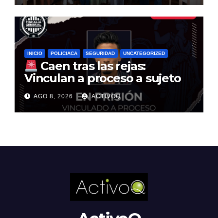
INICIO
POLICIACA
SEGURIDAD
UNCATEGORIZED
Caen tras las rejas:
Vinculan a proceso a sujeto
por multimillonario atraco en
AGO 8, 2026
ACTIVOQ
Santa Rosa Jáuregui