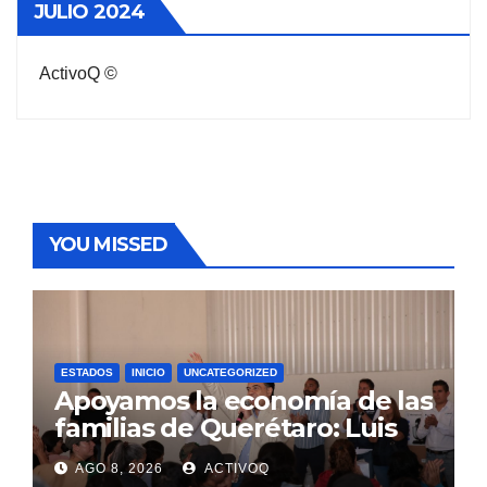
JULIO 2024
ActivoQ ©
YOU MISSED
ESTADOS
INICIO
UNCATEGORIZED
Apoyamos la economía de las
familias de Querétaro: Luis
Nava
AGO 8, 2026
ACTIVOQ