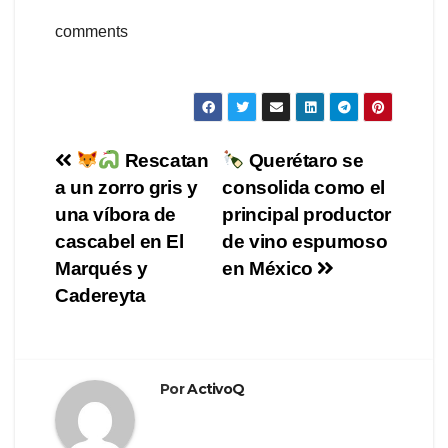
comments
Navegación
Rescatan
Querétaro se
a un zorro gris y
consolida como el
de
una víbora de
principal productor
entradas
cascabel en El
de vino espumoso
Marqués y
en México
Cadereyta
Por
ActivoQ