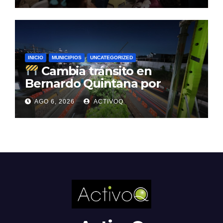
INICIO
MUNICIPIOS
UNCATEGORIZED
Cambia tránsito en
Bernardo Quintana por
avance de tren
AGO 6, 2026
ACTIVOQ