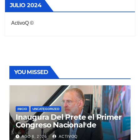
JULIO 2024
ActivoQ ©
YOU MISSED
INICIO
UNCATEGORIZED
Inaugura Del Prete el Primer
Congreso Nacional de
Clústers en Querétaro
AGO 6, 2026
ACTIVOQ