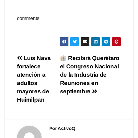
comments
Navegación
Luis Nava
Recibirá Querétaro
fortalece
el Congreso Nacional
de
atención a
de la Industria de
entradas
adultos
Reuniones en
mayores de
septiembre
Huimilpan
Por
ActivoQ