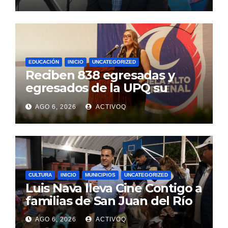
EDUCACIÓN
INICIO
UNCATEGORIZED
Reciben 838 egresadas y
egresados de la UPQ su
título profesional
AGO 6, 2026
ACTIVOQ
CULTURA
INICIO
MUNICIPIOS
UNCATEGORIZED
Luis Nava lleva Cine Contigo a
familias de San Juan del Río
AGO 6, 2026
ACTIVOQ