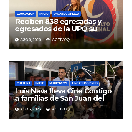
EDUCACIÓN
INICIO
UNCATEGORIZED
Reciben 838 egresadas y
egresados de la UPQ su
título profesional
AGO 6, 2026
ACTIVOQ
CULTURA
INICIO
MUNICIPIOS
UNCATEGORIZED
Luis Nava lleva Cine Contigo
a familias de San Juan del
Río
AGO 6, 2026
ACTIVOQ