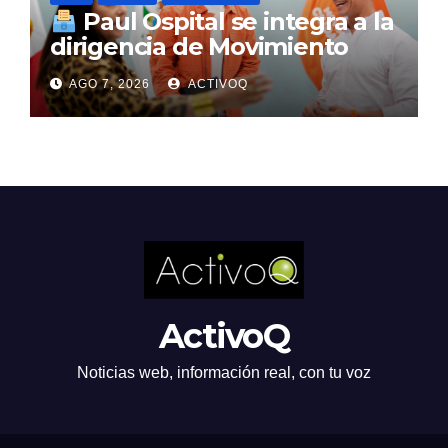
Paul Ospital se integra a la
dirigencia de Movimiento
Ciudadano en Querétaro
AGO 7, 2026
ACTIVOQ
ActivoQ
Noticias web, información real, con tu voz