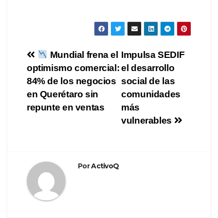
Navegación
Mundial frena el
Impulsa SEDIF
optimismo comercial:
el desarrollo
de
84% de los negocios
social de las
entradas
en Querétaro sin
comunidades
repunte en ventas
más
vulnerables
Por
ActivoQ