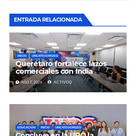
ENTRADA RELACIONADA
INICIO
UNCATEGORIZED
Querétaro fortalece lazos
comerciales con India
AGO 7, 2026
ACTIVOQ
EDUCACIÓN
INICIO
UNCATEGORIZED
Concluye en la UPQ la