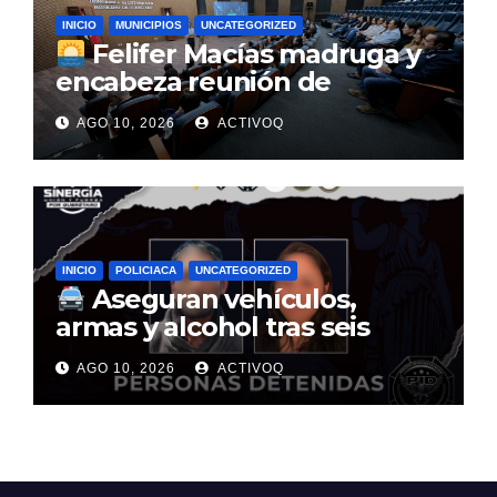
INICIO
MUNICIPIOS
UNCATEGORIZED
Felifer Macías madruga y
encabeza reunión de
gabinete a las 5:30 a.m. para
AGO 10, 2026
ACTIVOQ
definir la agenda municipal
INICIO
POLICIACA
UNCATEGORIZED
Aseguran vehículos,
armas y alcohol tras seis
cateos en Querétaro
AGO 10, 2026
ACTIVOQ