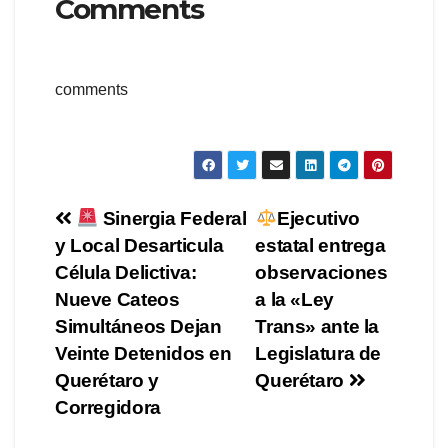
Comments
comments
Navegación
Sinergia Federal
Ejecutivo
y Local Desarticula
estatal entrega
de
Célula Delictiva:
observaciones
entradas
Nueve Cateos
a la «Ley
Simultáneos Dejan
Trans» ante la
Veinte Detenidos en
Legislatura de
Querétaro y
Querétaro
Corregidora