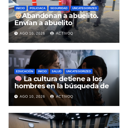
INICIO
POLICIACA
SEGURIDAD
UNCATEGORIZED
Abandonan a abuelito.
Envían a abuelito
desorientado en taxi de
AGO 10, 2026
ACTIVOQ
aplicación y nadie sale a
recibirlo
EDUCACIÓN
INICIO
SALUD
UNCATEGORIZED
La cultura detiene a los
hombres en la búsqueda de
atención para la salud
AGO 10, 2026
ACTIVOQ
mental: UAQ