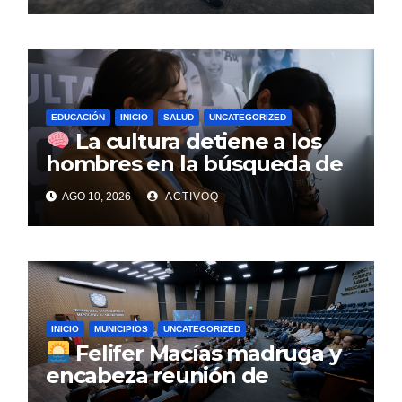
recibirlo
EDUCACIÓN
INICIO
SALUD
UNCATEGORIZED
La cultura detiene a los
hombres en la búsqueda de
atención para la salud
AGO 10, 2026
ACTIVOQ
mental: UAQ
INICIO
MUNICIPIOS
UNCATEGORIZED
Felifer Macías madruga y
encabeza reunión de
gabinete a las 5:30 a.m. para