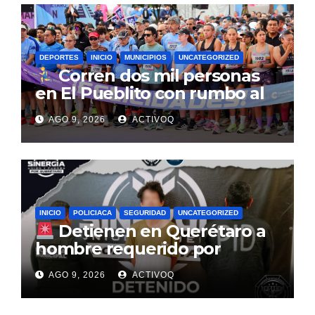
DEPORTES
INICIO
MUNICIPIOS
UNCATEGORIZED
Corren dos mil personas
en El Pueblito con rumbo al
Querétaro Maratón 2026
AGO 9, 2026
ACTIVOQ
INICIO
POLICIACA
SEGURIDAD
UNCATEGORIZED
Detienen en Querétaro a
hombre requerido por
autoridades de la Ciudad de
AGO 9, 2026
ACTIVOQ
México