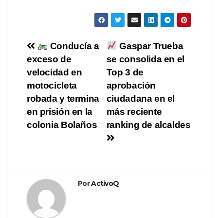
Navegación
Conducía a
Gaspar Trueba
exceso de
se consolida en el
de
velocidad en
Top 3 de
entradas
motocicleta
aprobación
robada y termina
ciudadana en el
en prisión en la
más reciente
colonia Bolaños
ranking de alcaldes
Por
ActivoQ