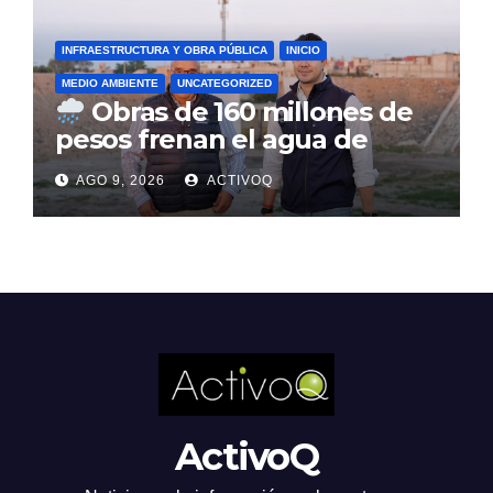
INFRAESTRUCTURA Y OBRA PÚBLICA
INICIO
MEDIO AMBIENTE
UNCATEGORIZED
Obras de 160 millones de
pesos frenan el agua de
lluvia en Querétaro
AGO 9, 2026
ACTIVOQ
ActivoQ