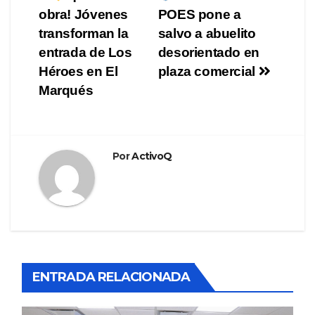
Navegación
obra! Jóvenes
POES pone a
de
transforman la
salvo a abuelito
entradas
entrada de Los
desorientado en
Héroes en El
plaza comercial
Marqués
Por
ActivoQ
ENTRADA RELACIONADA