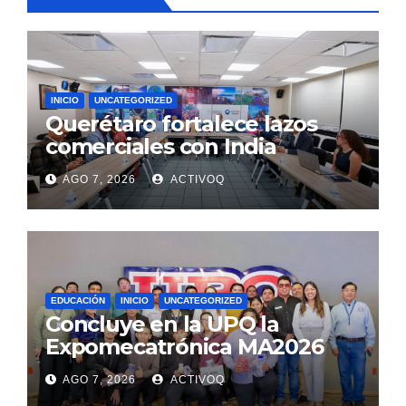
INICIO
UNCATEGORIZED
Querétaro fortalece lazos
comerciales con India
AGO 7, 2026
ACTIVOQ
EDUCACIÓN
INICIO
UNCATEGORIZED
Concluye en la UPQ la
Expomecatrónica MA2026
AGO 7, 2026
ACTIVOQ