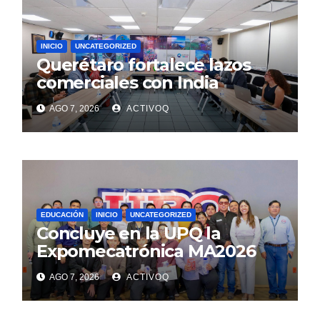
INICIO
UNCATEGORIZED
Querétaro fortalece lazos
comerciales con India
AGO 7, 2026
ACTIVOQ
EDUCACIÓN
INICIO
UNCATEGORIZED
Concluye en la UPQ la
Expomecatrónica MA2026
AGO 7, 2026
ACTIVOQ