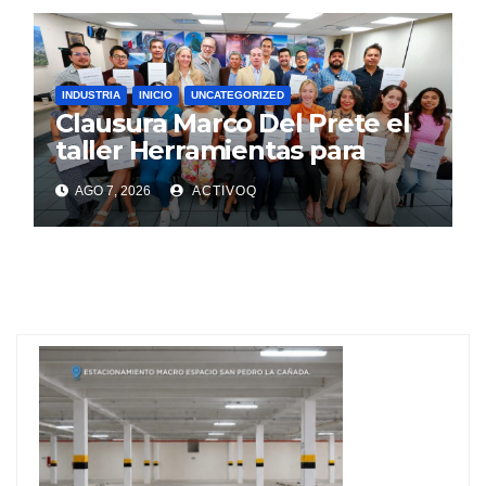
INDUSTRIA
INICIO
UNCATEGORIZED
Clausura Marco Del Prete el
taller Herramientas para
Exportar
AGO 7, 2026
ACTIVOQ