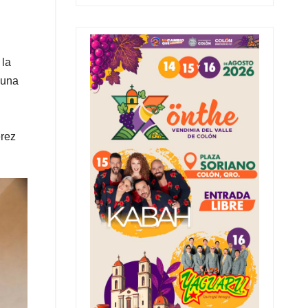
 la
 una
érez