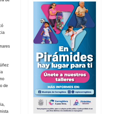
có
cia
inares
Núñez
la
ano
do de
ia,
nista