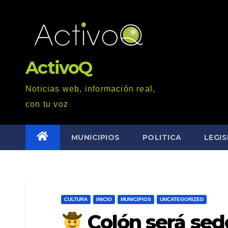
Saltar
al
contenido
ActivoQ
Noticias web, información real,
con tu voz
MUNICIPIOS
POLITICA
LEGI
CULTURA
INICIO
MUNICIPIOS
UNCATEGORIZED
Colón será sed