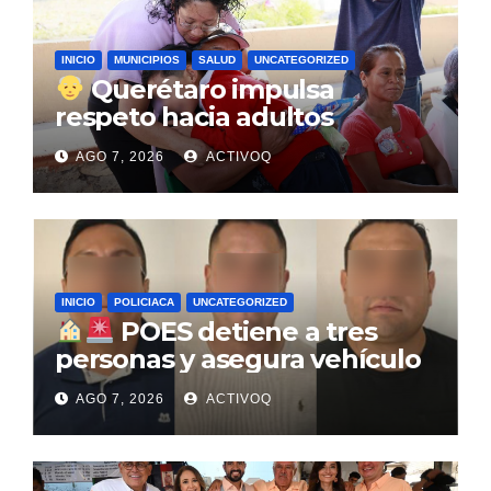
INICIO
MUNICIPIOS
SALUD
UNCATEGORIZED
Querétaro impulsa
respeto hacia adultos
mayores en escuelas con
AGO 7, 2026
ACTIVOQ
pláticas «Botsu Muntsi»
INICIO
POLICIACA
UNCATEGORIZED
POES detiene a tres
personas y asegura vehículo
por robo a casa habitación
AGO 7, 2026
ACTIVOQ
tras operativo de inteligencia