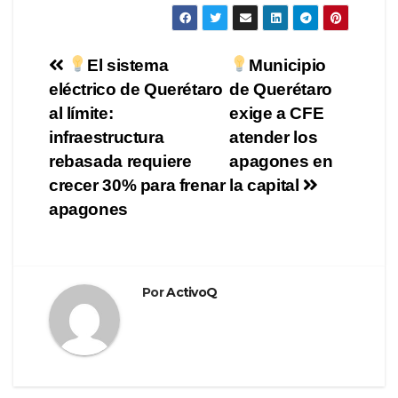
Navegación
El sistema
Municipio
eléctrico de Querétaro
de Querétaro
de
al límite:
exige a CFE
entradas
infraestructura
atender los
rebasada requiere
apagones en
crecer 30% para frenar
la capital
apagones
Por
ActivoQ