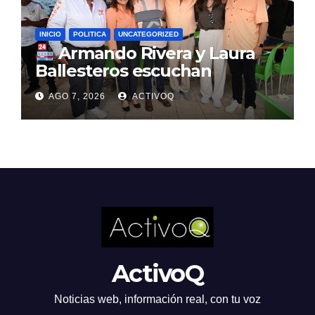
INICIO
POLITICA
UNCATEGORIZED
Armando Rivera y Laura
Ballesteros escuchan
demandas en el mercado de
AGO 7, 2026
ACTIVOQ
Santa Rosa Jáuregui
ActivoQ
Noticias web, información real, con tu voz