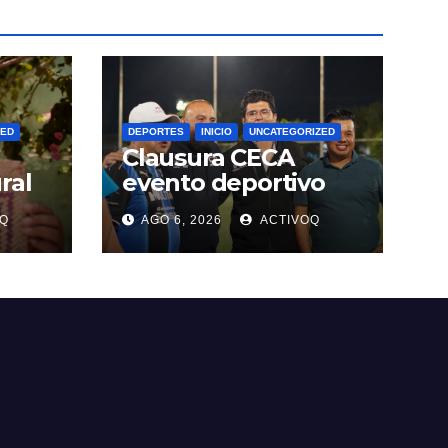
ZED
DEPORTES
INICIO
UNCATEGORIZED
Clausura CECA
ral
evento deportivo
enfocado en la
Q
AGO 6, 2026
ACTIVOQ
alpan
prevención y
tratamiento de
adicciones