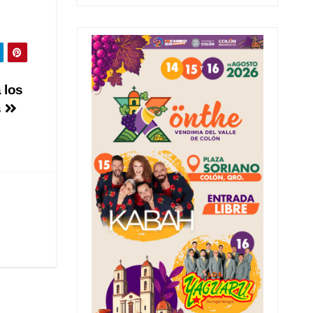
 los
s