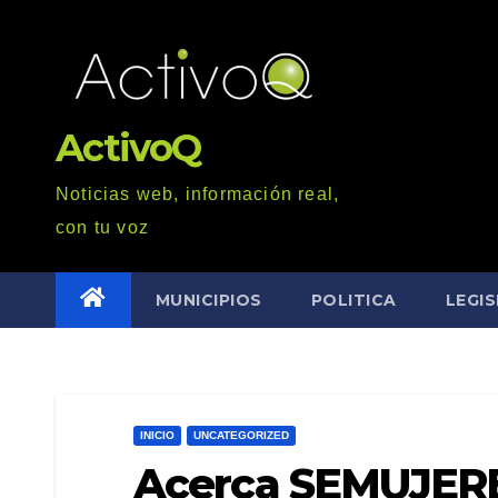
Saltar
al
contenido
ActivoQ
Noticias web, información real,
con tu voz
MUNICIPIOS
POLITICA
LEGI
INICIO
UNCATEGORIZED
Acerca SEMUJERES