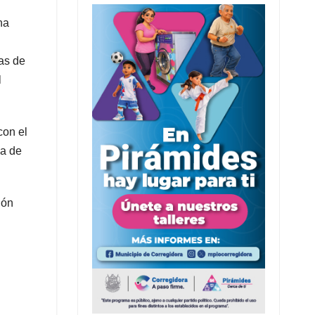
na
ras de
l
con el
da de
ión