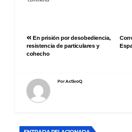
Navegación
En prisión por desobediencia,
Conv
resistencia de particulares y
Espa
de
cohecho
entradas
Por
ActivoQ