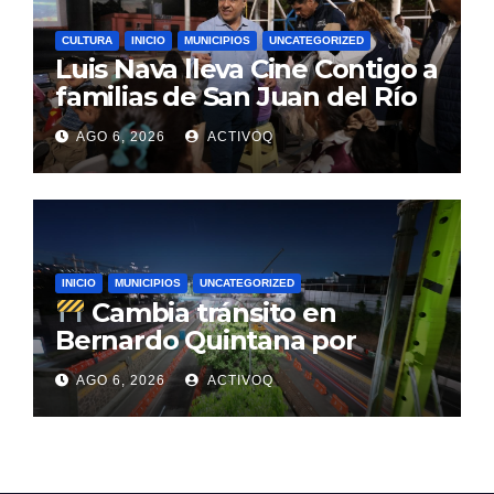
CULTURA
INICIO
MUNICIPIOS
UNCATEGORIZED
Luis Nava lleva Cine Contigo a
familias de San Juan del Río
AGO 6, 2026
ACTIVOQ
INICIO
MUNICIPIOS
UNCATEGORIZED
Cambia tránsito en
Bernardo Quintana por
avance de tren
AGO 6, 2026
ACTIVOQ