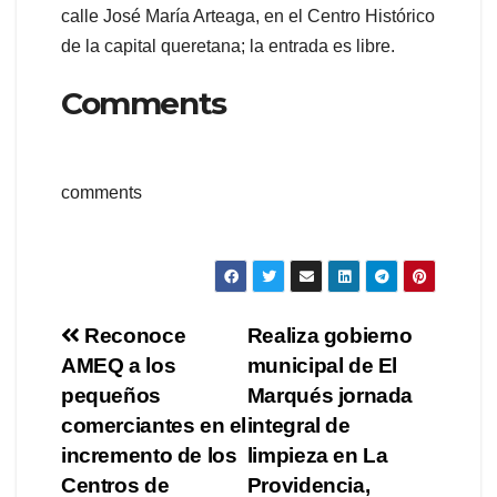
calle José María Arteaga, en el Centro Histórico
de la capital queretana; la entrada es libre.
Comments
comments
Navegación
Reconoce
Realiza gobierno
AMEQ a los
municipal de El
de
pequeños
Marqués jornada
entradas
comerciantes en el
integral de
incremento de los
limpieza en La
Centros de
Providencia,