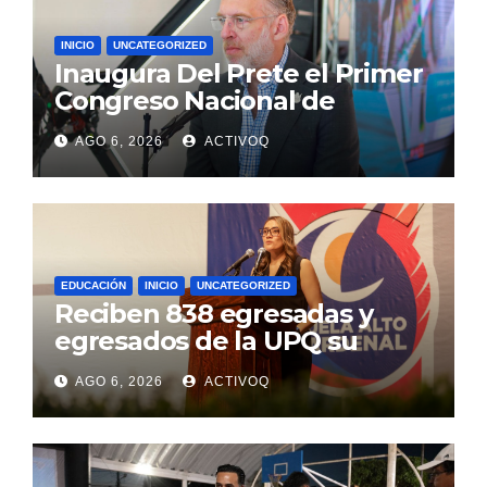
INICIO
UNCATEGORIZED
Inaugura Del Prete el Primer
Congreso Nacional de
Clústers en Querétaro
AGO 6, 2026
ACTIVOQ
EDUCACIÓN
INICIO
UNCATEGORIZED
Reciben 838 egresadas y
egresados de la UPQ su
título profesional
AGO 6, 2026
ACTIVOQ