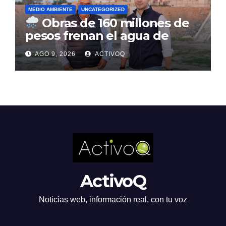
MEDIO AMBIENTE
UNCATEGORIZED
Obras de 160 millones de
pesos frenan el agua de
lluvia en Querétaro
AGO 9, 2026
ACTIVOQ
ActivoQ
Noticias web, información real, con tu voz