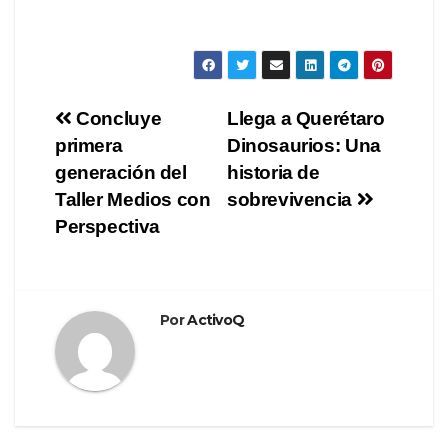
Navegación
Concluye
Llega a Querétaro
primera
Dinosaurios: Una
de
generación del
historia de
entradas
Taller Medios con
sobrevivencia
Perspectiva
Por
ActivoQ