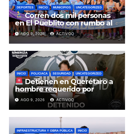
DEPORTES
INICIO
MUNICIPIOS
UNCATEGORIZED
Corren dos mil personas
en El Pueblito con rumbo al
Querétaro Maratón 2026
AGO 9, 2026
ACTIVOQ
INICIO
POLICIACA
SEGURIDAD
UNCATEGORIZED
Detienen en Querétaro a
hombre requerido por
autoridades de la Ciudad de
AGO 9, 2026
ACTIVOQ
México
INFRAESTRUCTURA Y OBRA PÚBLICA
INICIO