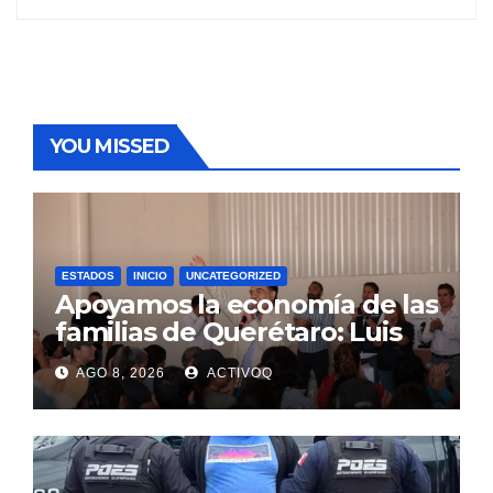
YOU MISSED
ESTADOS
INICIO
UNCATEGORIZED
Apoyamos la economía de las
familias de Querétaro: Luis
Nava
AGO 8, 2026
ACTIVOQ