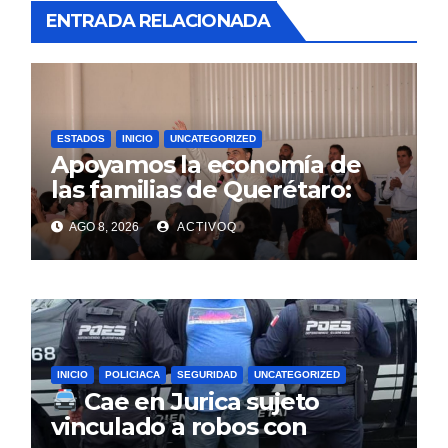
ENTRADA RELACIONADA
ESTADOS
INICIO
UNCATEGORIZED
Apoyamos la economía de
las familias de Querétaro:
Luis Nava
AGO 8, 2026
ACTIVOQ
INICIO
POLICIACA
SEGURIDAD
UNCATEGORIZED
Cae en Jurica sujeto
vinculado a robos con