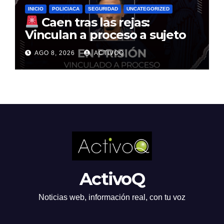
INICIO
POLICIACA
SEGURIDAD
UNCATEGORIZED
Caen tras las rejas:
Vinculan a proceso a sujeto
por multimillonario atraco en
AGO 8, 2026
ACTIVOQ
Santa Rosa Jáuregui
ActivoQ
Noticias web, información real, con tu voz