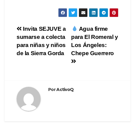
Navegación
Invita SEJUVE a
Agua firme
sumarse a colecta
para El Romeral y
de
para niñas y niños
Los Ángeles:
entradas
de la Sierra Gorda
Chepe Guerrero
Por
ActivoQ