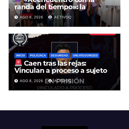
randa del tiempo»: la
tradición textil que entrelaza
AGO 8, 2026
ACTIVOQ
la historia de la Sierra Gorda
INICIO
POLICIACA
SEGURIDAD
UNCATEGORIZED
Caen tras las rejas:
Vinculan a proceso a sujeto
por multimillonario atraco en
AGO 8, 2026
ACTIVOQ
Santa Rosa Jáuregui