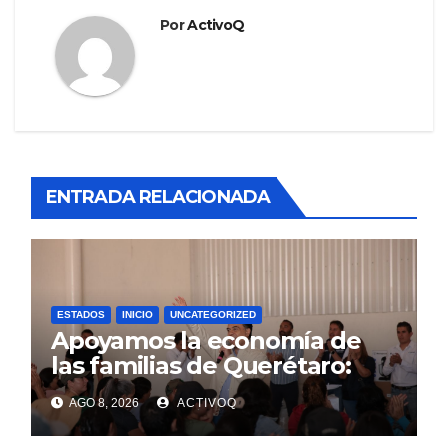
Por
ActivoQ
ENTRADA RELACIONADA
ESTADOS
INICIO
UNCATEGORIZED
Apoyamos la economía de
las familias de Querétaro:
Luis Nava
AGO 8, 2026
ACTIVOQ