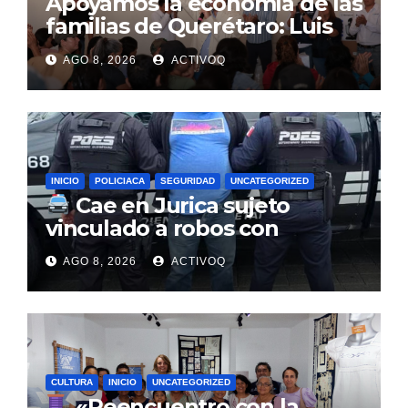
Apoyamos la economía de las
familias de Querétaro: Luis
Nava
AGO 8, 2026
ACTIVOQ
INICIO
POLICIACA
SEGURIDAD
UNCATEGORIZED
Cae en Jurica sujeto
vinculado a robos con
violencia en negocios de
AGO 8, 2026
ACTIVOQ
Querétaro y Guanajuato
CULTURA
INICIO
UNCATEGORIZED
«Reencuentro con la