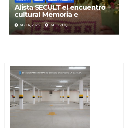
Alista SECULT el encuentro
cultural Memoria e
Identidad, en Jalpan de Serra
AGO 6, 2026
ACTIVOQ