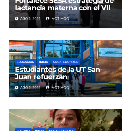
Fortalece SESA estrategia de
lactancia materna con el VII
Foro Estatal en la UAQ
AGO 6, 2026
ACTIVOQ
EDUCACIÓN
INICIO
UNCATEGORIZED
Estudiantes de la UT San
Juan refuerzan
conocimientos de turismo
AGO 6, 2026
ACTIVOQ
rural, en Argentina
CULTURA
INICIO
UNCATEGORIZED