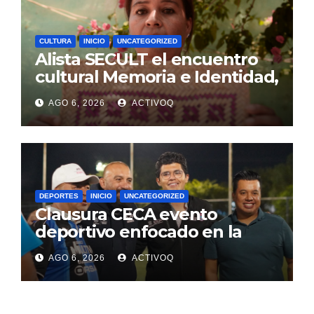
CULTURA
INICIO
UNCATEGORIZED
Alista SECULT el encuentro
cultural Memoria e Identidad,
en Jalpan de Serra
AGO 6, 2026
ACTIVOQ
DEPORTES
INICIO
UNCATEGORIZED
Clausura CECA evento
deportivo enfocado en la
prevención y tratamiento de
AGO 6, 2026
ACTIVOQ
adicciones