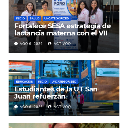
INICIO
SALUD
UNCATEGORIZED
Fortalece SESA estrategia de
lactancia materna con el VII
Foro Estatal en la UAQ
AGO 6, 2026
ACTIVOQ
EDUCACIÓN
INICIO
UNCATEGORIZED
Estudiantes de la UT San
Juan refuerzan
conocimientos de turismo
AGO 6, 2026
ACTIVOQ
rural, en Argentina