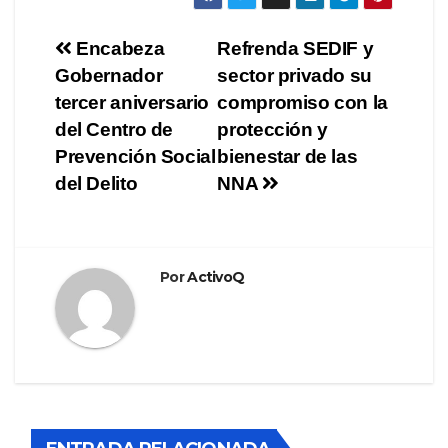
Navegación
Encabeza
Refrenda SEDIF y
Gobernador
sector privado su
de
tercer aniversario
compromiso con la
entradas
del Centro de
protección y
Prevención Social
bienestar de las
del Delito
NNA
Por
ActivoQ