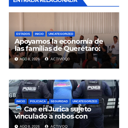
ENTRADA RELACIONADA
ESTADOS
INICIO
UNCATEGORIZED
Apoyamos la economía de
las familias de Querétaro:
Luis Nava
AGO 8, 2026
ACTIVOQ
INICIO
POLICIACA
SEGURIDAD
UNCATEGORIZED
Cae en Jurica sujeto
vinculado a robos con
violencia en negocios de
AGO 8, 2026
ACTIVOQ