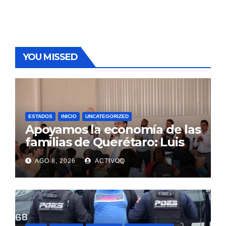
YOU MISSED
ESTADOS
INICIO
UNCATEGORIZED
Apoyamos la economía de las
familias de Querétaro: Luis
Nava
AGO 8, 2026
ACTIVOQ