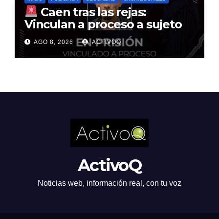
Caen tras las rejas:
Vinculan a proceso a sujeto
por multimillonario atraco en
AGO 8, 2026
ACTIVOQ
Santa Rosa Jáuregui
ActivoQ
Noticias web, información real, con tu voz