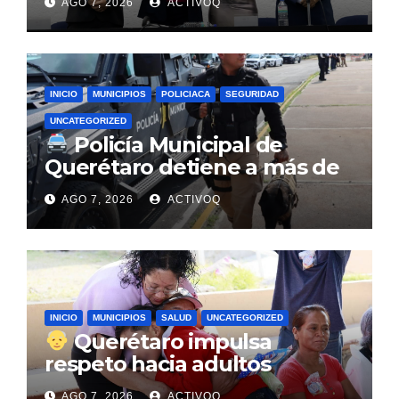
AGO 7, 2026
ACTIVOQ
Vega Cabrera
INICIO
MUNICIPIOS
POLICIACA
SEGURIDAD
UNCATEGORIZED
Policía Municipal de
Querétaro detiene a más de
mil 900 personas en julio
AGO 7, 2026
ACTIVOQ
INICIO
MUNICIPIOS
SALUD
UNCATEGORIZED
Querétaro impulsa
respeto hacia adultos
mayores en escuelas con
AGO 7, 2026
ACTIVOQ