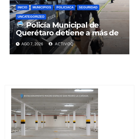
INICIO
MUNICIPIOS
POLICIACA
SEGURIDAD
UNCATEGORIZED
Policía Municipal de
Querétaro detiene a más de
mil 900 personas en julio
AGO 7, 2026
ACTIVOQ