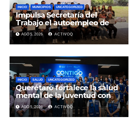
INICIO
MUNICIPIOS
UNCATEGORIZED
Impulsa Secretaría del
Trabajo el autoempleo de
mujeres en Huimilpan
AGO 5, 2026
ACTIVOQ
INICIO
SALUD
UNCATEGORIZED
Querétaro fortalece la salud
mental de la juventud con
alcance estatal e impacto
AGO 5, 2026
ACTIVOQ
internacional