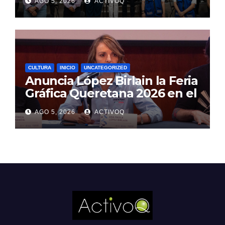
AGO 5, 2026
ACTIVOQ
internacional
CULTURA
INICIO
UNCATEGORIZED
Anuncia López Birlain la Feria
Gráfica Queretana 2026 en el
CEART
AGO 5, 2026
ACTIVOQ