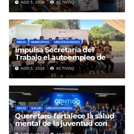
AGO 5, 2026
ACTIVOQ
reconstrucción del PRI: Mario
Calzada
INICIO
MUNICIPIOS
UNCATEGORIZED
Impulsa Secretaría del
Trabajo el autoempleo de
mujeres en Huimilpan
AGO 5, 2026
ACTIVOQ
INICIO
SALUD
UNCATEGORIZED
Querétaro fortalece la salud
mental de la juventud con
alcance estatal e impacto