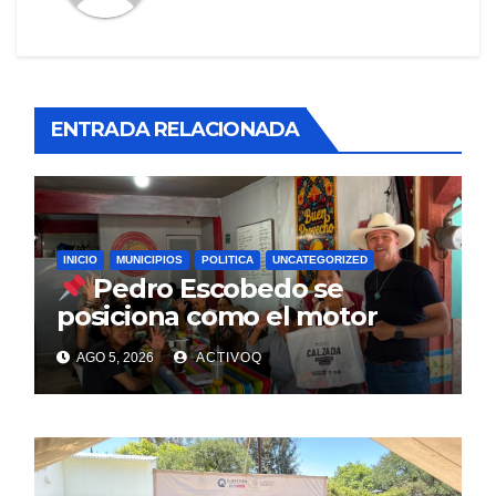
ENTRADA RELACIONADA
INICIO
MUNICIPIOS
POLITICA
UNCATEGORIZED
Pedro Escobedo se
posiciona como el motor
estratégico para la
AGO 5, 2026
ACTIVOQ
reconstrucción del PRI: Mario
Calzada