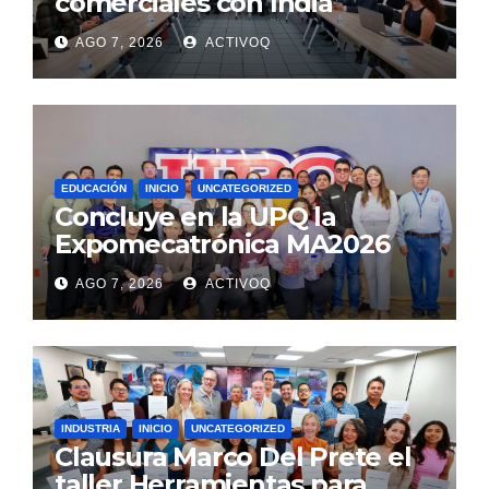
comerciales con India
AGO 7, 2026
ACTIVOQ
EDUCACIÓN
INICIO
UNCATEGORIZED
Concluye en la UPQ la
Expomecatrónica MA2026
AGO 7, 2026
ACTIVOQ
INDUSTRIA
INICIO
UNCATEGORIZED
Clausura Marco Del Prete el
taller Herramientas para