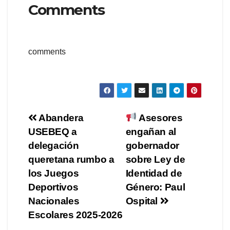
Comments
comments
Navegación
Abandera
Asesores
USEBEQ a
engañan al
de
delegación
gobernador
entradas
queretana rumbo a
sobre Ley de
los Juegos
Identidad de
Deportivos
Género: Paul
Nacionales
Ospital
Escolares 2025-2026