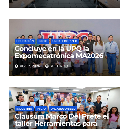
EDUCACIÓN
INICIO
UNCATEGORIZED
Concluye en la UPQ la
Expomecatrónica MA2026
AGO 7, 2026
ACTIVOQ
INDUSTRIA
INICIO
UNCATEGORIZED
Clausura Marco Del Prete el
taller Herramientas para