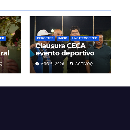
ZED
DEPORTES
INICIO
UNCATEGORIZED
Clausura CECA
ral
evento deportivo
enfocado en la
Q
AGO 6, 2026
ACTIVOQ
alpan
prevención y
tratamiento de
adicciones