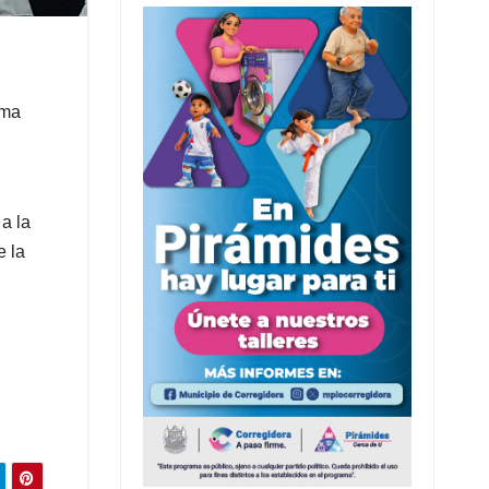
oma
a la
e la