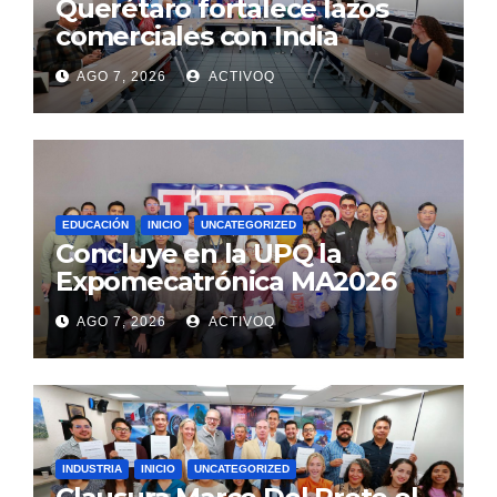
Querétaro fortalece lazos
comerciales con India
AGO 7, 2026
ACTIVOQ
EDUCACIÓN
INICIO
UNCATEGORIZED
Concluye en la UPQ la
Expomecatrónica MA2026
AGO 7, 2026
ACTIVOQ
INDUSTRIA
INICIO
UNCATEGORIZED