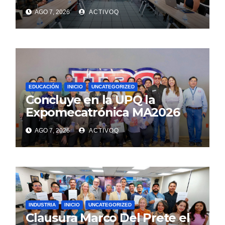
AGO 7, 2026
ACTIVOQ
EDUCACIÓN
INICIO
UNCATEGORIZED
Concluye en la UPQ la
Expomecatrónica MA2026
AGO 7, 2026
ACTIVOQ
INDUSTRIA
INICIO
UNCATEGORIZED
Clausura Marco Del Prete el