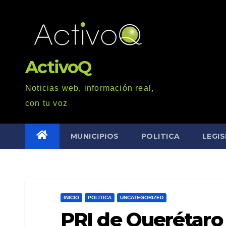
Saltar
al
contenido
ActivoQ
Noticias web, información real,
con tu voz
MUNICIPIOS
POLITICA
LEGI
INICIO
POLITICA
UNCATEGORIZED
PRI de Querétar