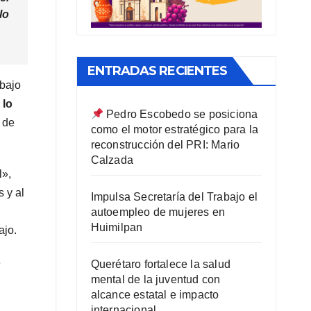
lo
ENTRADAS RECIENTES
abajo
 lo
Pedro Escobedo se posiciona
 de
como el motor estratégico para la
reconstrucción del PRI: Mario
Calzada
l»,
 y al
Impulsa Secretaría del Trabajo el
autoempleo de mujeres en
Huimilpan
ajo.
e
Querétaro fortalece la salud
mental de la juventud con
alcance estatal e impacto
internacional