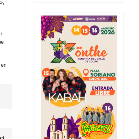
»,
r
se
a en
el