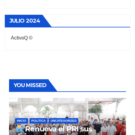
JULIO 2024
ActivoQ ©
YOU MISSED
INICIO
POLITICA
UNCATEGORIZED
Renueva el PRI sus