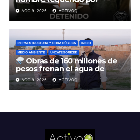
autoridades de la Ciudad de
AGO 9, 2026
ACTIVOQ
México
INFRAESTRUCTURA Y OBRA PÚBLICA
INICIO
MEDIO AMBIENTE
UNCATEGORIZED
Obras de 160 millones de
pesos frenan el agua de
lluvia en Querétaro
AGO 9, 2026
ACTIVOQ