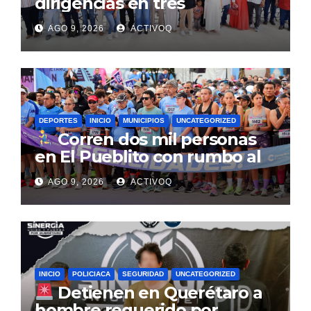
dirigencias en tres
municipios de Querétaro
AGO 9, 2026
ACTIVOQ
DEPORTES
INICIO
MUNICIPIOS
UNCATEGORIZED
Corren dos mil personas
en El Pueblito con rumbo al
Querétaro Maratón 2026
AGO 9, 2026
ACTIVOQ
INICIO
POLICIACA
SEGURIDAD
UNCATEGORIZED
Detienen en Querétaro a
hombre requerido por