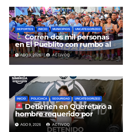
DEPORTES
INICIO
MUNICIPIOS
UNCATEGORIZED
Corren dos mil personas
en El Pueblito con rumbo al
Querétaro Maratón 2026
AGO 9, 2026
ACTIVOQ
INICIO
POLICIACA
SEGURIDAD
UNCATEGORIZED
Detienen en Querétaro a
hombre requerido por
autoridades de la Ciudad de
AGO 9, 2026
ACTIVOQ
México