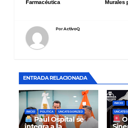
Farmacéutica
Murales 
de
entradas
Por
ActivoQ
ENTRADA RELACIONADA
INICIO
INICIO
POLITICA
UNCATEGORIZED
UNCATEG
Paul Ospital se
O
integra a la
Sine