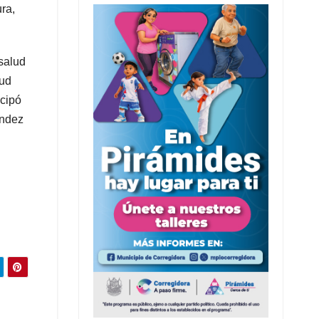
ra,
 salud
lud
icipó
ández