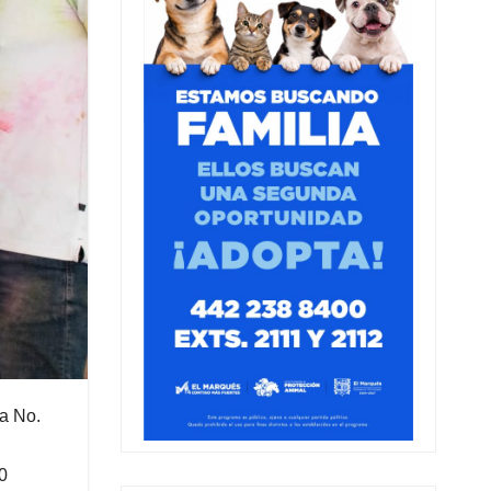
ia No.
0