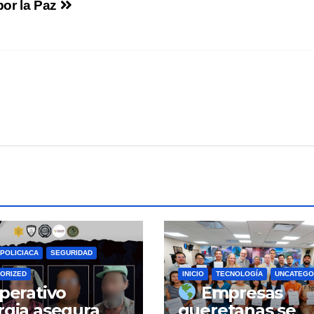
por la Paz
POLICIACA
SEGURIDAD
ORIZED
INICIO
TECNOLOGÍA
UNCATEGO
perativo
Empresas
rgia asegura
queretanas se