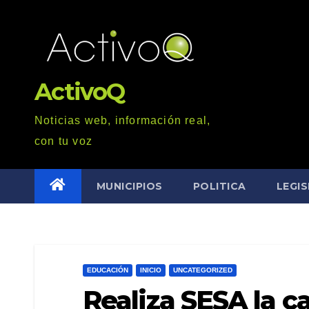
Saltar
al
contenido
ActivoQ
Noticias web, información real,
con tu voz
MUNICIPIOS
POLITICA
LEGI
EDUCACIÓN
INICIO
UNCATEGORIZED
Realiza SESA la ca