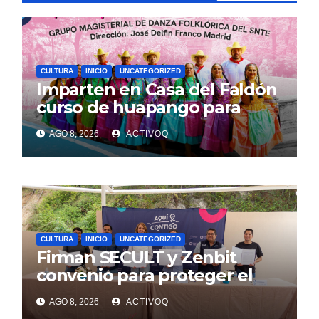
CULTURA
INICIO
UNCATEGORIZED
Imparten en Casa del Faldón
curso de huapango para
niñas y niños
AGO 8, 2026
ACTIVOQ
CULTURA
INICIO
UNCATEGORIZED
Firman SECULT y Zenbit
convenio para proteger el
ajolote serrano
AGO 8, 2026
ACTIVOQ