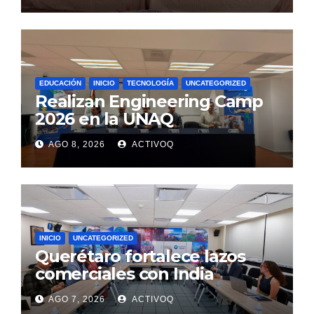
EDUCACIÓN
INICIO
TECNOLOGÍA
UNCATEGORIZED
Realizan Engineering Camp
2026 en la UNAQ
AGO 8, 2026
ACTIVOQ
INICIO
UNCATEGORIZED
Querétaro fortalece lazos
comerciales con India
AGO 7, 2026
ACTIVOQ