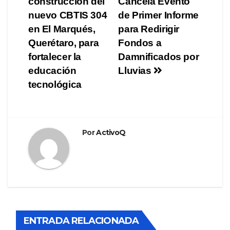
construcción del
Cancela Evento
de
nuevo CBTIS 304
de Primer Informe
entradas
en El Marqués,
para Redirigir
Querétaro, para
Fondos a
fortalecer la
Damnificados por
educación
Lluvias
tecnológica
Por
ActivoQ
ENTRADA RELACIONADA