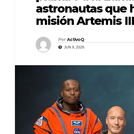
astronautas que h
misión Artemis II
Por
ActivoQ
JUN 9, 2026