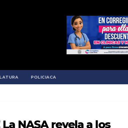
SLATURA
POLICIACA
 La NASA revela a los