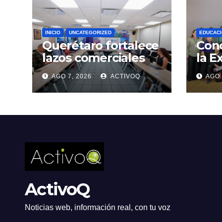
INICIO
UNCATEGORIZED
EDUCAC
Querétaro fortalece
Conc
lazos comerciales
la E
con India
MA2
AGO 7, 2026
ACTIVOQ
AGO 
ActivoQ
Noticias web, información real, con tu voz