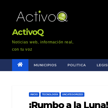
Saltar
al
contenido
ActivoQ
Noticias web, información real,
con tu voz
MUNICIPIOS
POLITICA
LEGI
INICIO
TECNOLOGÍA
UNCATEGORIZED
¡Rumbo a la Luna!