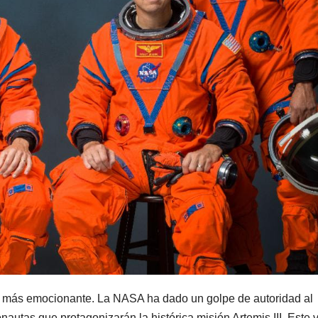
apa más emocionante. La NASA ha dado un golpe de autoridad al
onautas que protagonizarán la histórica misión Artemis III. Este v