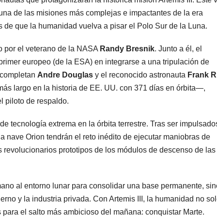
una de las misiones más complejas e impactantes de la era
s de que la humanidad vuelva a pisar el Polo Sur de la Luna.
o por el veterano de la NASA
Randy Bresnik
. Junto a él, el
primer europeo (de la ESA) en integrarse a una tripulación de
la completan
Andre Douglas
y el reconocido astronauta
Frank R
ás largo en la historia de EE. UU. con 371 días en órbita—,
 piloto de respaldo.
de tecnología extrema en la órbita terrestre. Tras ser impulsado
la nave Orion tendrán el reto inédito de ejecutar maniobras de
 revolucionarios prototipos de los módulos de descenso de las
umano al entorno lunar para consolidar una base permanente, si
ierno y la industria privada. Con Artemis III, la humanidad no so
s para el salto más ambicioso del mañana: conquistar Marte.