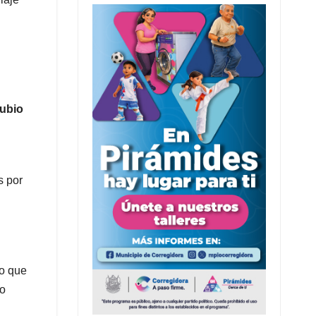
ubio
s por
no que
lo