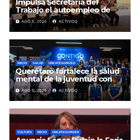
Impulsa Secretaría del
Trabajo el autoempleo de
mujeres en Huimilpan
AGO 5, 2026
ACTIVOQ
INICIO
SALUD
UNCATEGORIZED
Querétaro fortalece la salud
mental de la juventud con
alcance estatal e impacto
AGO 5, 2026
ACTIVOQ
internacional
CULTURA
INICIO
UNCATEGORIZED