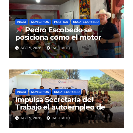
INICIO
MUNICIPIOS
POLITICA
UNCATEGORIZED
Pedro Escobedo se
posiciona como el motor
estratégico para la
AGO 5, 2026
ACTIVOQ
reconstrucción del PRI: Mario
Calzada
INICIO
MUNICIPIOS
UNCATEGORIZED
Impulsa Secretaría del
Trabajo el autoempleo de
mujeres en Huimilpan
AGO 5, 2026
ACTIVOQ