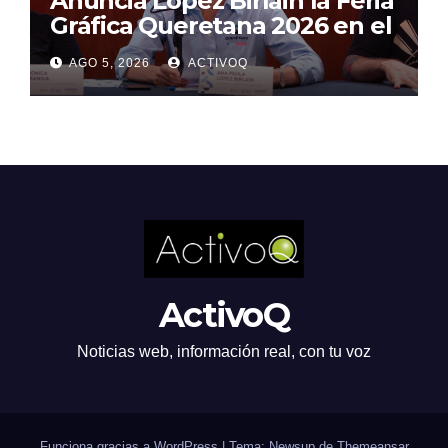
Anuncia López Birlain la Feria
Gráfica Queretana 2026 en el
CEART
AGO 5, 2026
ACTIVOQ
ActivoQ
Noticias web, información real, con tu voz
Funciona gracias a WordPress
|
Tema: Newsup de
Themeansar