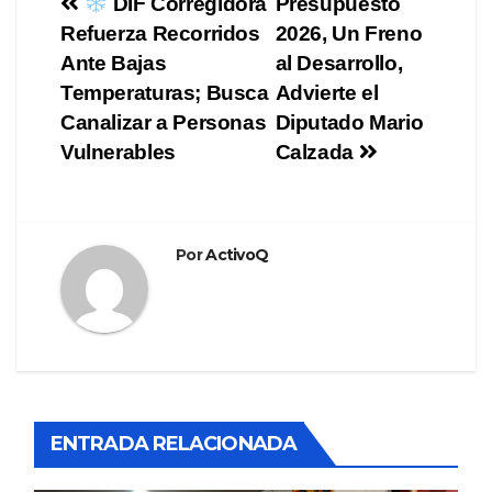
Navegación
DIF Corregidora
Presupuesto
Refuerza Recorridos
2026, Un Freno
de
Ante Bajas
al Desarrollo,
entradas
Temperaturas; Busca
Advierte el
Canalizar a Personas
Diputado Mario
Vulnerables
Calzada
Por
ActivoQ
ENTRADA RELACIONADA