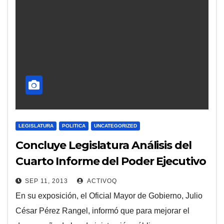
LEGISLATURA
POLITICA
UNCATEGORIZED
Concluye Legislatura Análisis del
Cuarto Informe del Poder Ejecutivo
del Estado con el Eje «Gobierno
SEP 11, 2013
ACTIVOQ
eficiente y cerca de todos”
En su exposición, el Oficial Mayor de Gobierno, Julio
César Pérez Rangel, informó que para mejorar el