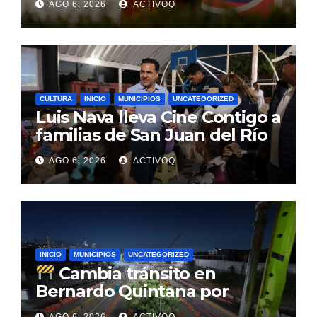
AGO 6, 2026
ACTIVOQ
CULTURA
INICIO
MUNICIPIOS
UNCATEGORIZED
Luis Nava lleva Cine Contigo a
familias de San Juan del Río
AGO 6, 2026
ACTIVOQ
INICIO
MUNICIPIOS
UNCATEGORIZED
Cambia tránsito en
Bernardo Quintana por
avance de tren
AGO 6, 2026
ACTIVOQ