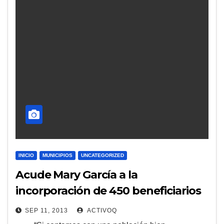
INICIO
MUNICIPIOS
UNCATEGORIZED
Acude Mary García a la
incorporación de 450 beneficiarios
de Liconsa
SEP 11, 2013
ACTIVOQ