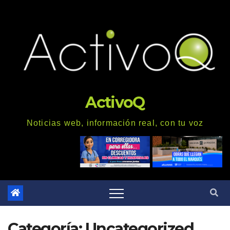
Saltar
al
contenido
ActivoQ
Noticias web, información real, con tu voz
Categoría: Uncategorized