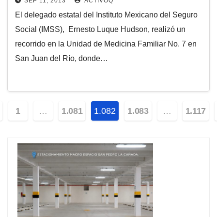
SEP 11, 2013
ACTIVOQ
El delegado estatal del Instituto Mexicano del Seguro
Social (IMSS), Ernesto Luque Hudson, realizó un
recorrido en la Unidad de Medicina Familiar No. 7 en
San Juan del Río, donde…
vegación
1
…
1.081
1.082
1.083
…
1.117
tradas