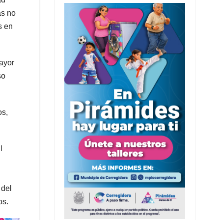
as no
s en
mayor
so
os,
l
 del
os.