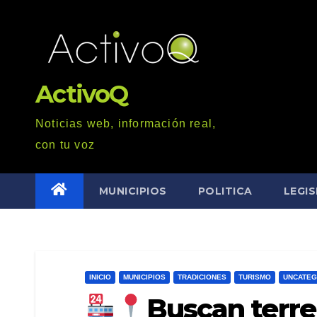
Saltar
al
contenido
ActivoQ
Noticias web, información real,
con tu voz
MUNICIPIOS
POLITICA
LEGI
INICIO
MUNICIPIOS
TRADICIONES
TURISMO
UNCATEG
Buscan terre