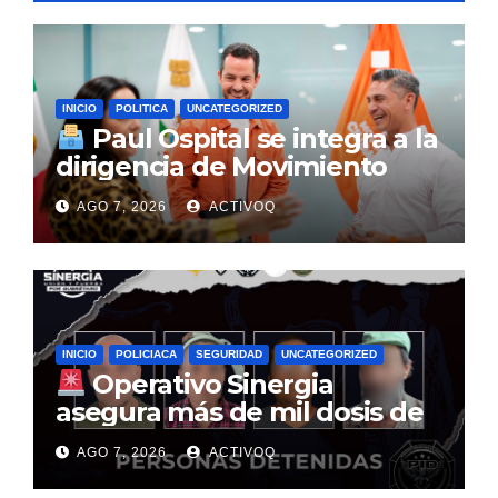
INICIO
POLITICA
UNCATEGORIZED
Paul Ospital se integra a la
dirigencia de Movimiento
Ciudadano en Querétaro
AGO 7, 2026
ACTIVOQ
INICIO
POLICIACA
SEGURIDAD
UNCATEGORIZED
Operativo Sinergia
asegura más de mil dosis de
narcóticos y detiene a cuatro
AGO 7, 2026
ACTIVOQ
personas