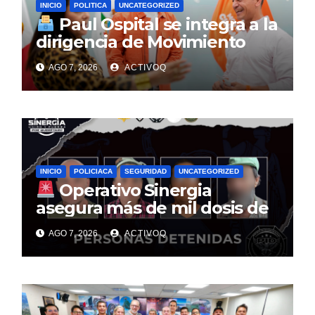
INICIO
POLITICA
UNCATEGORIZED
Paul Ospital se integra a la
dirigencia de Movimiento
Ciudadano en Querétaro
AGO 7, 2026
ACTIVOQ
INICIO
POLICIACA
SEGURIDAD
UNCATEGORIZED
Operativo Sinergia
asegura más de mil dosis de
narcóticos y detiene a cuatro
AGO 7, 2026
ACTIVOQ
personas