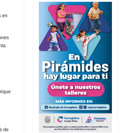
s en
zones
nta
rique
os de