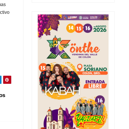
mas
ctivo
os