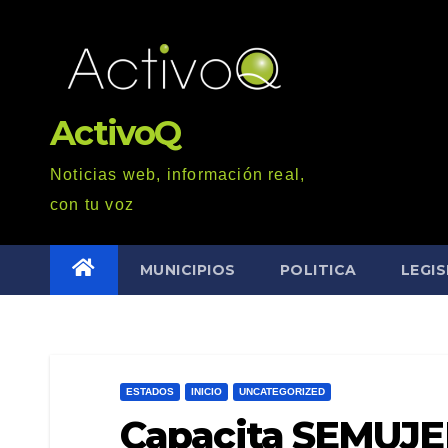
Saltar
al
contenido
ActivoQ
Noticias web, información real,
con tu voz
MUNICIPIOS
POLITICA
LEGI
ESTADOS
INICIO
UNCATEGORIZED
Capacita SEMUJE