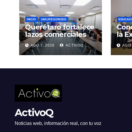
INICIO
UNCATEGORIZED
EDUCAC
Querétaro fortalece
Conc
lazos comerciales
la E
con India
MA2
AGO 7, 2026
ACTIVOQ
AGO 
ActivoQ
Noticias web, información real, con tu voz