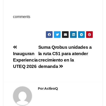
comments
Navegación
Suma Qrobus unidades a
Inauguran
la ruta C51 para atender
de
Experiencia
crecimiento en la
entradas
UTEQ 2026
demanda
Por
ActivoQ