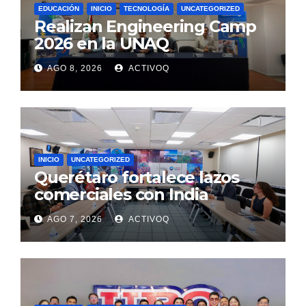
EDUCACIÓN
INICIO
TECNOLOGÍA
UNCATEGORIZED
Realizan Engineering Camp
2026 en la UNAQ
AGO 8, 2026
ACTIVOQ
INICIO
UNCATEGORIZED
Querétaro fortalece lazos
comerciales con India
AGO 7, 2026
ACTIVOQ