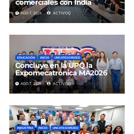
comerciales con India
AGO 7, 2026
ACTIVOQ
EDUCACIÓN
INICIO
UNCATEGORIZED
Concluye en la UPQ la
Expomecatrónica MA2026
AGO 7, 2026
ACTIVOQ
INDUSTRIA
INICIO
UNCATEGORIZED