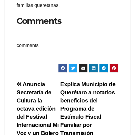
familias queretanas.
Comments
comments
Navegación
Anuncia
Explica Municipio de
Secretaría de
Querétaro a notarios
de
Cultura la
beneficios del
entradas
octava edición
Programa de
del Festival
Estímulo Fiscal
Internacional Mi
Familiar por
Voz y un Bolero
Transmisión