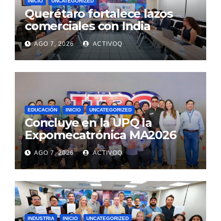
INICIO
UNCATEGORIZED
Querétaro fortalece lazos
comerciales con India
AGO 7, 2026
ACTIVOQ
EDUCACIÓN
INICIO
UNCATEGORIZED
Concluye en la UPQ la
Expomecatrónica MA2026
AGO 7, 2026
ACTIVOQ
INDUSTRIA
INICIO
UNCATEGORIZED