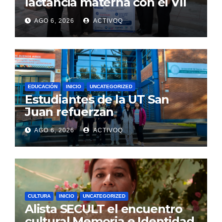
lactancia materna con el VII
Foro Estatal en la UAQ
AGO 6, 2026
ACTIVOQ
EDUCACIÓN
INICIO
UNCATEGORIZED
Estudiantes de la UT San
Juan refuerzan
conocimientos de turismo
AGO 6, 2026
ACTIVOQ
rural, en Argentina
CULTURA
INICIO
UNCATEGORIZED
Alista SECULT el encuentro
cultural Memoria e Identidad,