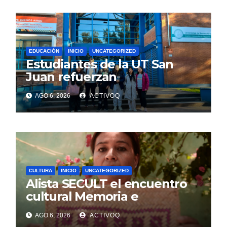
EDUCACIÓN
INICIO
UNCATEGORIZED
Estudiantes de la UT San
Juan refuerzan
conocimientos de turismo
AGO 6, 2026
ACTIVOQ
rural, en Argentina
CULTURA
INICIO
UNCATEGORIZED
Alista SECULT el encuentro
cultural Memoria e
Identidad, en Jalpan de Serra
AGO 6, 2026
ACTIVOQ