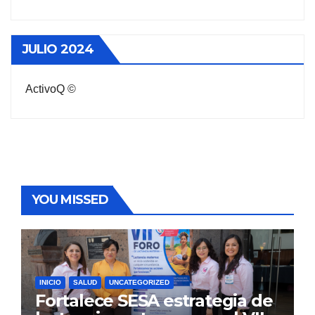
JULIO 2024
ActivoQ ©
YOU MISSED
INICIO
SALUD
UNCATEGORIZED
Fortalece SESA estrategia de