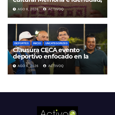
en Jalpan de Serra
AGO 6, 2026
ACTIVOQ
DEPORTES
INICIO
UNCATEGORIZED
Clausura CECA evento
deportivo enfocado en la
prevención y tratamiento de
AGO 6, 2026
ACTIVOQ
adicciones