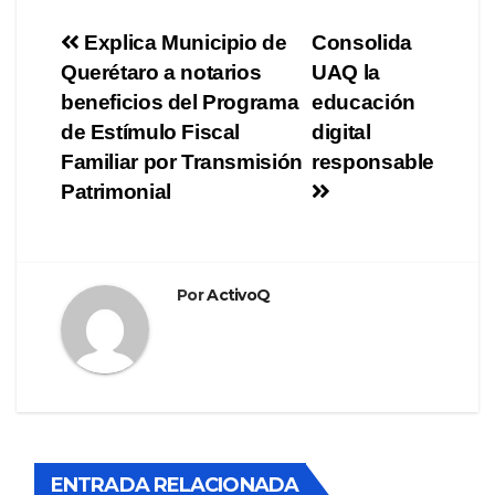
Navegación
Explica Municipio de
Consolida
Querétaro a notarios
UAQ la
de
beneficios del Programa
educación
entradas
de Estímulo Fiscal
digital
Familiar por Transmisión
responsable
Patrimonial
Por
ActivoQ
ENTRADA RELACIONADA