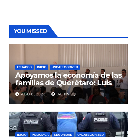
YOU MISSED
ESTADOS
INICIO
UNCATEGORIZED
Apoyamos la economía de las
familias de Querétaro: Luis
Nava
AGO 8, 2026
ACTIVOQ
INICIO
POLICIACA
SEGURIDAD
UNCATEGORIZED