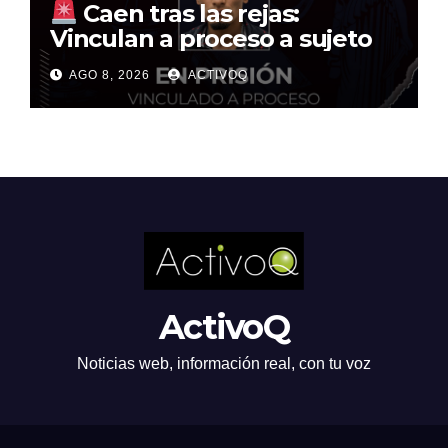
Caen tras las rejas:
Vinculan a proceso a sujeto
por multimillonario atraco en
AGO 8, 2026
ACTIVOQ
Santa Rosa Jáuregui
ActivoQ
Noticias web, información real, con tu voz