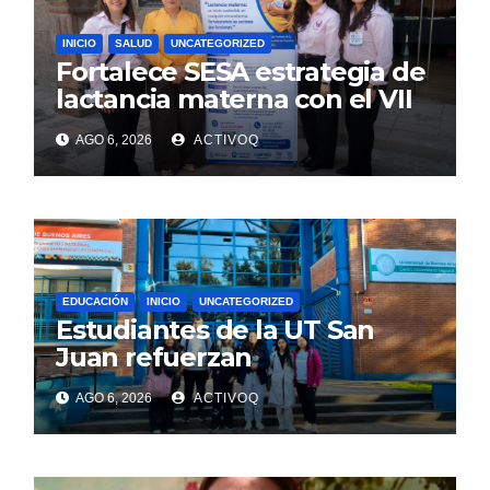
INICIO
SALUD
UNCATEGORIZED
Fortalece SESA estrategia de
lactancia materna con el VII
Foro Estatal en la UAQ
AGO 6, 2026
ACTIVOQ
EDUCACIÓN
INICIO
UNCATEGORIZED
Estudiantes de la UT San
Juan refuerzan
conocimientos de turismo
AGO 6, 2026
ACTIVOQ
rural, en Argentina