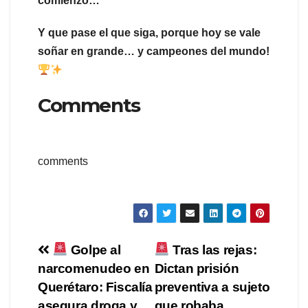
comienzo…
Y que pase el que siga, porque hoy se vale
soñar en grande… y campeones del mundo!
Comments
comments
Navegación
Golpe al
Tras las rejas:
narcomenudeo en
Dictan prisión
de
Querétaro: Fiscalía
preventiva a sujeto
asegura droga y
que robaba