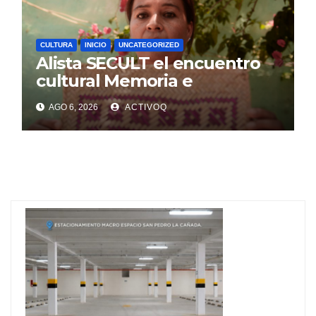
CULTURA
INICIO
UNCATEGORIZED
Alista SECULT el encuentro
cultural Memoria e
Identidad, en Jalpan de Serra
AGO 6, 2026
ACTIVOQ