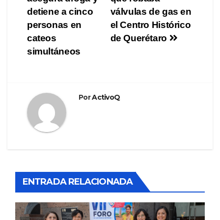
entradas
detiene a cinco
válvulas de gas en
personas en
el Centro Histórico
cateos
de Querétaro
simultáneos
Por
ActivoQ
ENTRADA RELACIONADA