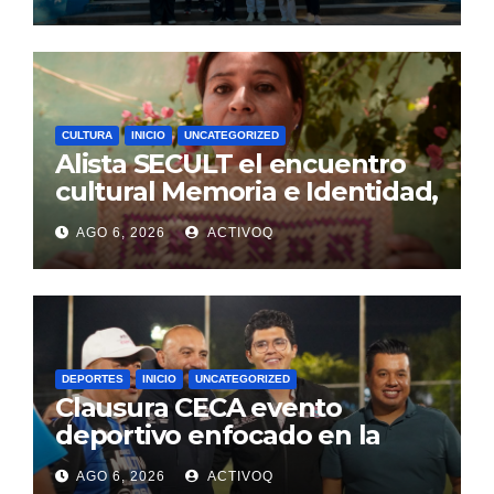
rural, en Argentina
CULTURA
INICIO
UNCATEGORIZED
Alista SECULT el encuentro
cultural Memoria e Identidad,
en Jalpan de Serra
AGO 6, 2026
ACTIVOQ
DEPORTES
INICIO
UNCATEGORIZED
Clausura CECA evento
deportivo enfocado en la
prevención y tratamiento de
AGO 6, 2026
ACTIVOQ
adicciones