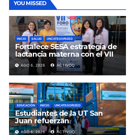
YOU MISSED
INICIO
SALUD
UNCATEGORIZED
Fortalece SESA estrategia de
lactancia materna con el VII
Foro Estatal en la UAQ
AGO 6, 2026
ACTIVOQ
EDUCACIÓN
INICIO
UNCATEGORIZED
Estudiantes de la UT San
Juan refuerzan
conocimientos de turismo
AGO 6, 2026
ACTIVOQ