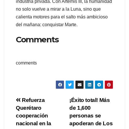
industria privada. Con Artemis III, la humanidad
no solo vuelve a mirar a la Luna, sino que
calienta motores para el salto más ambicioso
del mañana: conquistar Marte.
Comments
comments
Navegación
Refuerza
¡Éxito total! Más
Querétaro
de 1,600
de
cooperación
personas se
entradas
nacional en la
apoderan de Los