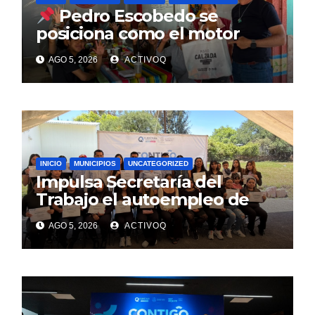
Pedro Escobedo se
posiciona como el motor
estratégico para la
AGO 5, 2026
ACTIVOQ
reconstrucción del PRI: Mario
Calzada
INICIO
MUNICIPIOS
UNCATEGORIZED
Impulsa Secretaría del
Trabajo el autoempleo de
mujeres en Huimilpan
AGO 5, 2026
ACTIVOQ