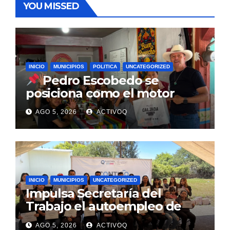
YOU MISSED
INICIO
MUNICIPIOS
POLITICA
UNCATEGORIZED
Pedro Escobedo se
posiciona como el motor
estratégico para la
AGO 5, 2026
ACTIVOQ
reconstrucción del PRI: Mario
Calzada
INICIO
MUNICIPIOS
UNCATEGORIZED
Impulsa Secretaría del
Trabajo el autoempleo de
mujeres en Huimilpan
AGO 5, 2026
ACTIVOQ