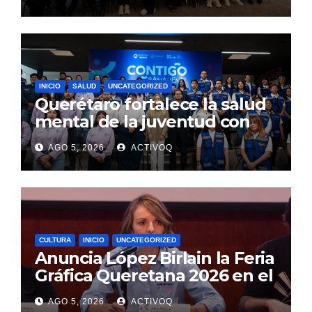
INICIO
SALUD
UNCATEGORIZED
Querétaro fortalece la salud
mental de la juventud con
alcance estatal e impacto
AGO 5, 2026
ACTIVOQ
internacional
CULTURA
INICIO
UNCATEGORIZED
Anuncia López Birlain la Feria
Gráfica Queretana 2026 en el
CEART
AGO 5, 2026
ACTIVOQ