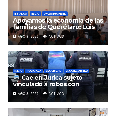
ESTADOS
INICIO
UNCATEGORIZED
Apoyamos la economía de las
familias de Querétaro: Luis
Nava
AGO 8, 2026
ACTIVOQ
INICIO
POLICIACA
SEGURIDAD
UNCATEGORIZED
Cae en Jurica sujeto
vinculado a robos con
violencia en negocios de
AGO 8, 2026
ACTIVOQ
Querétaro y Guanajuato