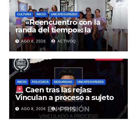
CULTURA
INICIO
UNCATEGORIZED
«Reencuentro con la
randa del tiempo»: la
tradición textil que entrelaza
AGO 8, 2026
ACTIVOQ
la historia de la Sierra Gorda
INICIO
POLICIACA
SEGURIDAD
UNCATEGORIZED
Caen tras las rejas:
Vinculan a proceso a sujeto
por multimillonario atraco en
AGO 8, 2026
ACTIVOQ
Santa Rosa Jáuregui