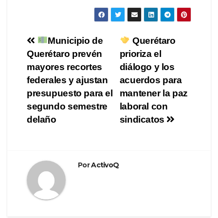
Navegación
Municipio de
Querétaro
Querétaro prevén
prioriza el
de
mayores recortes
diálogo y los
entradas
federales y ajustan
acuerdos para
presupuesto para el
mantener la paz
segundo semestre
laboral con
delaño
sindicatos
Por
ActivoQ