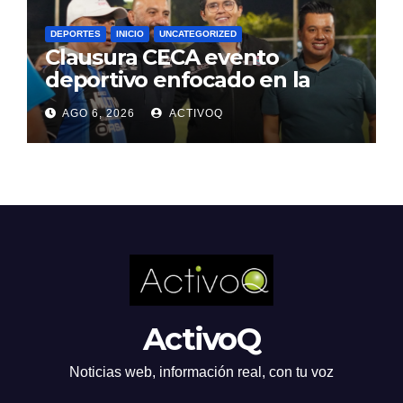
DEPORTES
INICIO
UNCATEGORIZED
Clausura CECA evento
deportivo enfocado en la
prevención y tratamiento de
AGO 6, 2026
ACTIVOQ
adicciones
ActivoQ
Noticias web, información real, con tu voz