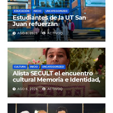
EDUCACIÓN
INICIO
UNCATEGORIZED
Estudiantes de la UT San
Juan refuerzan
conocimientos de turismo
AGO 6, 2026
ACTIVOQ
rural, en Argentina
CULTURA
INICIO
UNCATEGORIZED
Alista SECULT el encuentro
cultural Memoria e Identidad,
en Jalpan de Serra
AGO 6, 2026
ACTIVOQ