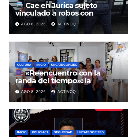
Cae en Jurica sujeto
vinculado a robos con
violencia en negocios de
AGO 8, 2026
ACTIVOQ
Querétaro y Guanajuato
CULTURA
INICIO
UNCATEGORIZED
«Reencuentro con la
randa del tiempo»: la
tradición textil que entrelaza
AGO 8, 2026
ACTIVOQ
la historia de la Sierra Gorda
INICIO
POLICIACA
SEGURIDAD
UNCATEGORIZED