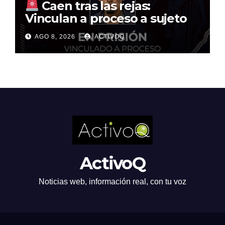
Caen tras las rejas:
Vinculan a proceso a sujeto
por multimillonario atraco en
AGO 8, 2026
ACTIVOQ
Santa Rosa Jáuregui
ActivoQ
Noticias web, información real, con tu voz