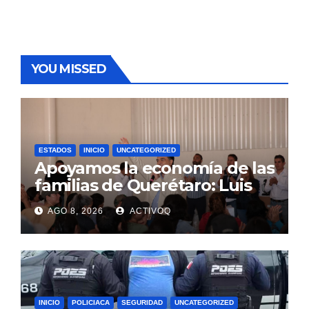
YOU MISSED
ESTADOS
INICIO
UNCATEGORIZED
Apoyamos la economía de las
familias de Querétaro: Luis
Nava
AGO 8, 2026
ACTIVOQ
INICIO
POLICIACA
SEGURIDAD
UNCATEGORIZED