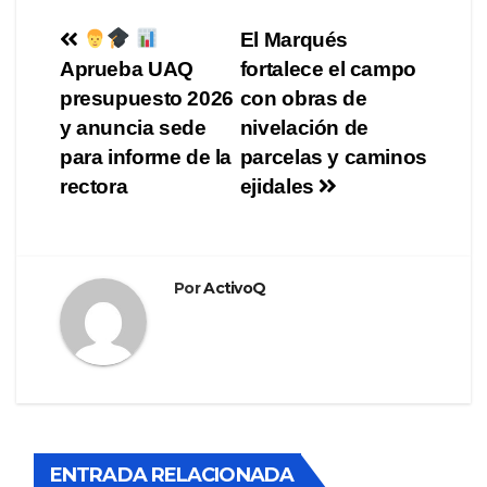
Navegación
El Marqués
Aprueba UAQ
fortalece el campo
de
presupuesto 2026
con obras de
entradas
y anuncia sede
nivelación de
para informe de la
parcelas y caminos
rectora
ejidales
Por
ActivoQ
ENTRADA RELACIONADA