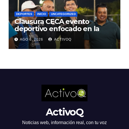
DEPORTES
INICIO
UNCATEGORIZED
Clausura CECA evento
deportivo enfocado en la
prevención y tratamiento de
AGO 6, 2026
ACTIVOQ
adicciones
ActivoQ
Noticias web, información real, con tu voz