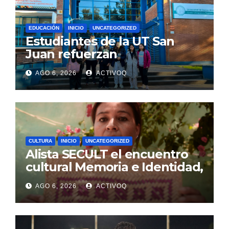
EDUCACIÓN
INICIO
UNCATEGORIZED
Estudiantes de la UT San
Juan refuerzan
conocimientos de turismo
AGO 6, 2026
ACTIVOQ
rural, en Argentina
CULTURA
INICIO
UNCATEGORIZED
Alista SECULT el encuentro
cultural Memoria e Identidad,
en Jalpan de Serra
AGO 6, 2026
ACTIVOQ