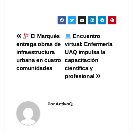
Navegación
El Marqués
Encuentro
entrega obras de
virtual: Enfermería
de
infraestructura
UAQ impulsa la
entradas
urbana en cuatro
capacitación
comunidades
científica y
profesional
Por
ActivoQ