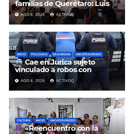
familias de Querétaro: Luis
Nava
AGO 8, 2026
ACTIVOQ
INICIO
POLICIACA
SEGURIDAD
UNCATEGORIZED
Cae en Jurica sujeto
vinculado a robos con
violencia en negocios de
AGO 8, 2026
ACTIVOQ
Querétaro y Guanajuato
CULTURA
INICIO
UNCATEGORIZED
«Reencuentro con la