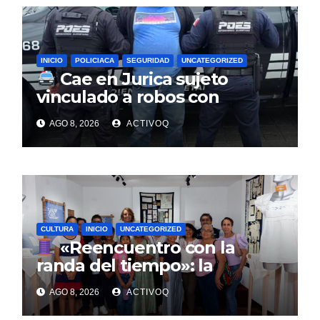
INICIO
POLICIACA
SEGURIDAD
UNCATEGORIZED
Cae en Jurica sujeto
vinculado a robos con
violencia en negocios de
AGO 8, 2026
ACTIVOQ
Querétaro y Guanajuato
CULTURA
INICIO
UNCATEGORIZED
«Reencuentro con la
randa del tiempo»: la
tradición textil que entrelaza
AGO 8, 2026
ACTIVOQ
la historia de la Sierra Gorda