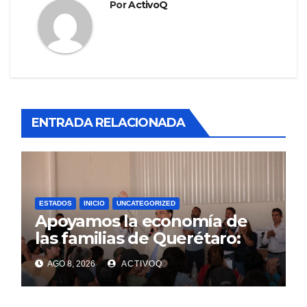
Por
ActivoQ
ENTRADA RELACIONADA
ESTADOS
INICIO
UNCATEGORIZED
Apoyamos la economía de
las familias de Querétaro:
Luis Nava
AGO 8, 2026
ACTIVOQ