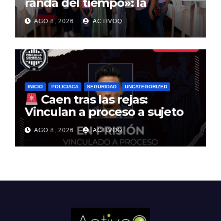
randa del tiempo»: la
tradición textil que entrelaza
AGO 8, 2026
ACTIVOQ
la historia de la Sierra Gorda
INICIO
POLICIACA
SEGURIDAD
UNCATEGORIZED
Caen tras las rejas:
Vinculan a proceso a sujeto
por multimillonario atraco en
AGO 8, 2026
ACTIVOQ
Santa Rosa Jáuregui