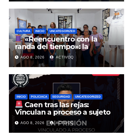
CULTURA
INICIO
UNCATEGORIZED
«Reencuentro con la
randa del tiempo»: la
tradición textil que entrelaza
AGO 8, 2026
ACTIVOQ
la historia de la Sierra Gorda
INICIO
POLICIACA
SEGURIDAD
UNCATEGORIZED
Caen tras las rejas:
Vinculan a proceso a sujeto
por multimillonario atraco en
AGO 8, 2026
ACTIVOQ
Santa Rosa Jáuregui