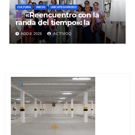
CULTURA
INICIO
UNCATEGORIZED
«Reencuentro con la
randa del tiempo»: la
tradición textil que entrelaza
AGO 8, 2026
ACTIVOQ
la historia de la Sierra Gorda