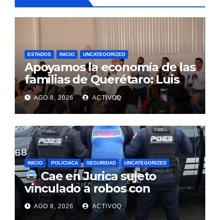
ESTADOS
INICIO
UNCATEGORIZED
Apoyamos la economía de las
familias de Querétaro: Luis
Nava
AGO 8, 2026
ACTIVOQ
INICIO
POLICIACA
SEGURIDAD
UNCATEGORIZED
Cae en Jurica sujeto
vinculado a robos con
violencia en negocios de
AGO 8, 2026
ACTIVOQ
Querétaro y Guanajuato