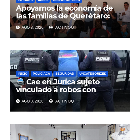
Apoyamos la economía de
las familias de Querétaro:
Luis Nava
AGO 8, 2026
ACTIVOQ
INICIO
POLICIACA
SEGURIDAD
UNCATEGORIZED
Cae en Jurica sujeto
vinculado a robos con
violencia en negocios de
AGO 8, 2026
ACTIVOQ
Querétaro y Guanajuato